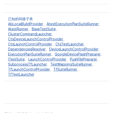
已知的间接子类
AbLocalBuildProvider
、
AtestExecutionPlanSuiteRunner
、
AtestRunner
、
BaseTestSuite
、
ClusterCommandLauncher
、
CtsDeviceLaunchControlProvider
、
CtsLaunchControlProvider
、
CtsTestLauncher
、
DependenciesResolver
、
DeviceLaunchControlProvider
、
ExecutionPlanSuiteRunner
、
GoogleDeviceFlashPreparer
、
ITestSuite
、
LaunchControlProvider
、
PushFilePreparer
、
SubprocessTfLauncher
、
TestMappingSuiteRunner
、
TfLaunchControlProvider
、
TfSuiteRunner
、
TfTestLauncher