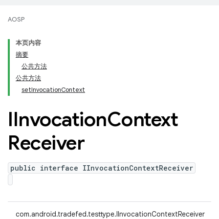
AOSP
本页内容
摘要
公共方法
公共方法
setInvocationContext
IInvocation
Context
Receiver
public interface IInvocationContextReceiver
com.android.tradefed.testtype.IInvocationContextReceiver