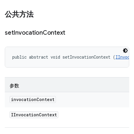
公共方法
set
Invocation
Context
public abstract void setInvocationContext (
IInvoca
参数
invocation
Context
IInvocation
Context