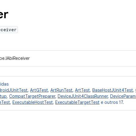
er
eceiver
pe.IAbiReceiver
cidas
roidJUnitTest
,
ArtGTest
,
ArtRunTest
,
ArtTest
,
BaseHostJUnit4Test
,
tup
,
CompatTargetPreparer
,
DeviceJUnit4ClassRunner
,
DeviceParam
eTest
,
ExecutableHostTest
,
ExecutableTargetTest
e outros 17.