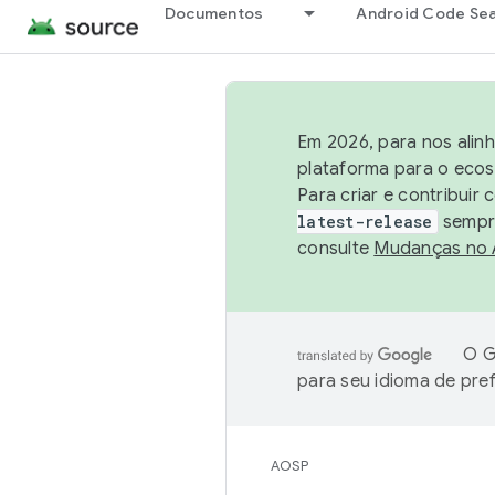
Documentos
Android Code Se
Em 2026, para nos alin
plataforma para o ecos
Para criar e contribuir
latest-release
sempre
consulte
Mudanças no
O G
para seu idioma de pre
AOSP