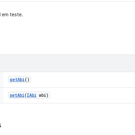
I em teste.
get
Abi
()
set
Abi
(
IAbi
abi)
s