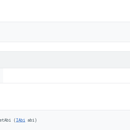
etAbi (
IAbi
 abi)