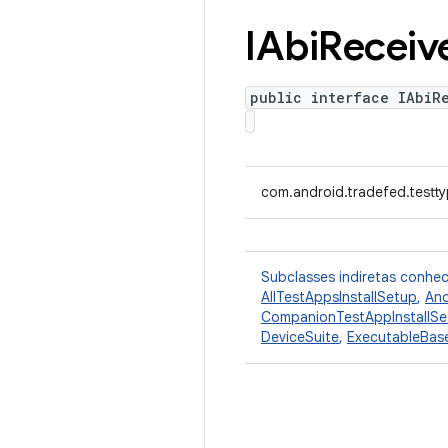
IAbi
Receiv
public interface IAbiR
com.android.tradefed.testty
Subclasses indiretas conhe
AllTestAppsInstallSetup
,
And
CompanionTestAppInstallSe
DeviceSuite
,
ExecutableBas