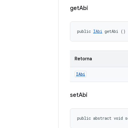
get
Abi
public 
IAbi
 getAbi ()
Retorna
IAbi
set
Abi
public abstract void s