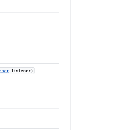
ener
listener)