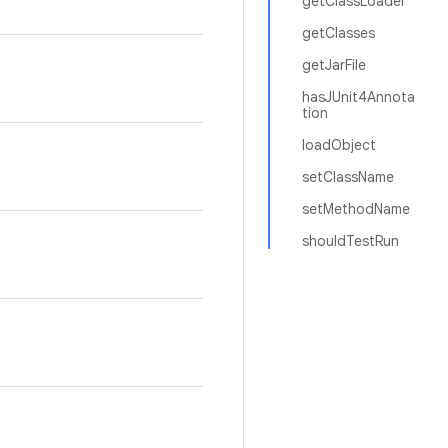
getClassLoader
getClasses
getJarFile
hasJUnit4Annota
tion
loadObject
setClassName
setMethodName
shouldTestRun