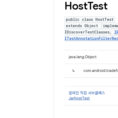
Host
Test
public class HostTest
extends Object
implem
IDiscoverTestClasses,
I
ITestAnnotationFilterRe
java.lang.Object
↳
com.android.tradef
알려진 직접 서브클래스
JarHostTest