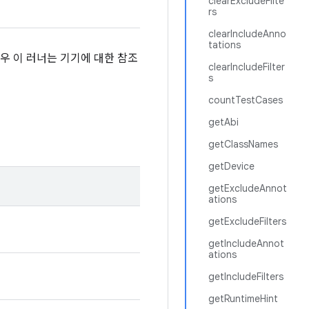
clearExcludeFilte
rs
clearIncludeAnno
tations
우 이 러너는 기기에 대한 참조
clearIncludeFilter
s
countTestCases
getAbi
getClassNames
getDevice
getExcludeAnnot
ations
getExcludeFilters
getIncludeAnnot
ations
getIncludeFilters
getRuntimeHint