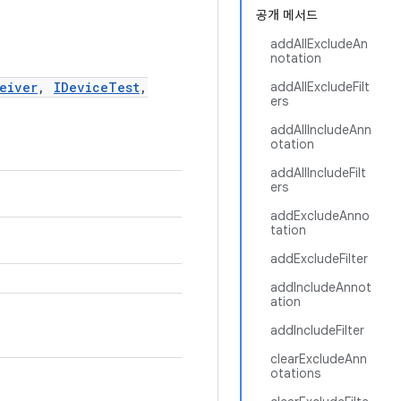
공개 메서드
addAllExcludeAn
notation
eiver
,
IDeviceTest
,
addAllExcludeFilt
ers
addAllIncludeAnn
otation
addAllIncludeFilt
ers
addExcludeAnno
tation
addExcludeFilter
addIncludeAnnot
ation
addIncludeFilter
clearExcludeAnn
otations