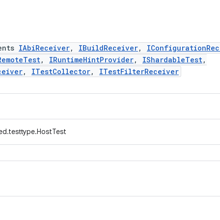
ents
IAbiReceiver
,
IBuildReceiver
,
IConfigurationRec
RemoteTest
,
IRuntimeHintProvider
,
IShardableTest
,
ceiver
,
ITestCollector
,
ITestFilterReceiver
ed.testtype.HostTest