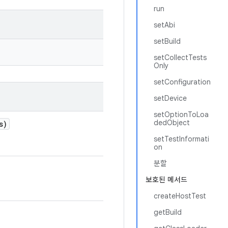
run
setAbi
setBuild
setCollectTests
Only
setConfiguration
setDevice
setOptionToLoa
dedObject
s)
setTestInformati
on
분할
보호된 메서드
createHostTest
getBuild