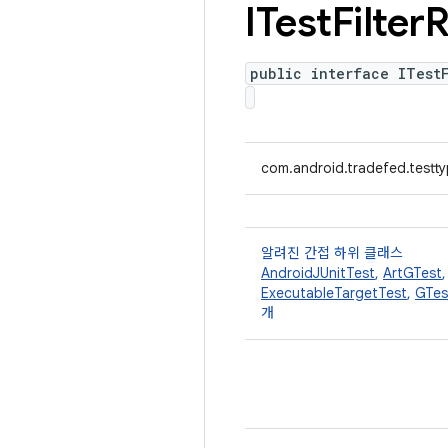
ITest
Filter
R
public interface ITest
com.android.tradefed.testtyp
알려진 간접 하위 클래스
AndroidJUnitTest
,
ArtGTest
ExecutableTargetTest
,
GTes
개