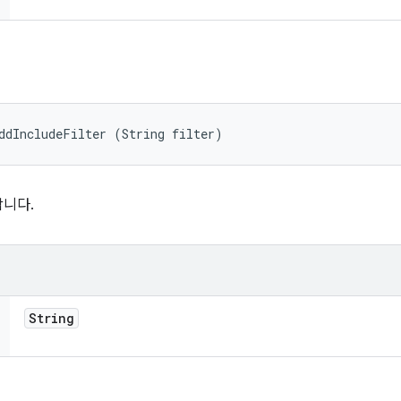
ddIncludeFilter (String filter)
니다.
String