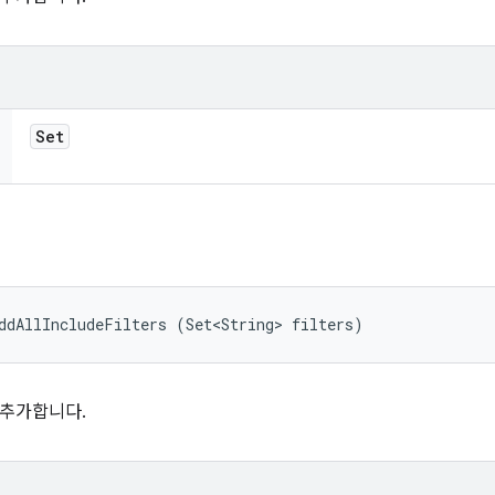
Set
ddAllIncludeFilters (Set<String> filters)
 추가합니다.