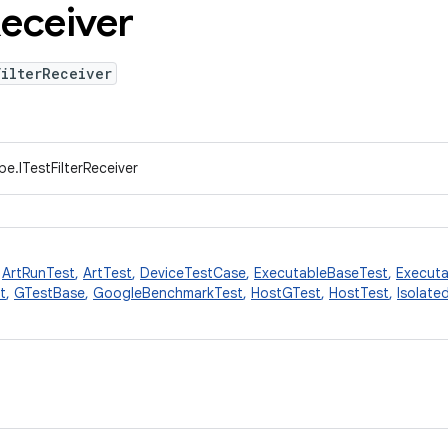
eceiver
FilterReceiver
e.ITestFilterReceiver
,
ArtRunTest
,
ArtTest
,
DeviceTestCase
,
ExecutableBaseTest
,
Executa
t
,
GTestBase
,
GoogleBenchmarkTest
,
HostGTest
,
HostTest
,
Isolate