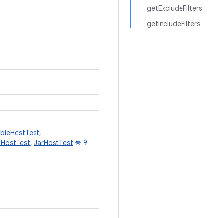
getExcludeFilters
getIncludeFilters
bleHostTest
,
dHostTest
,
JarHostTest
등 9