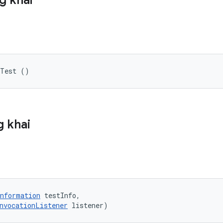
g khai
bTest ()
 khai
nformation
 testInfo, 

nvocationListener
 listener)