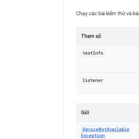
Chạy các bài kiểm thử và bá
Tham số
test
Info
listener
Gửi
Device
Not
Available
Exception