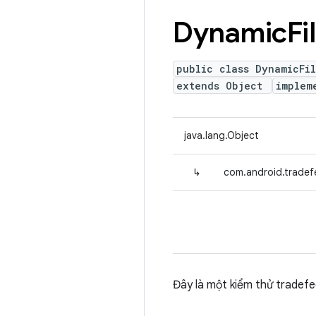
Dynamic
Fi
public class DynamicFi
extends Object
implem
java.lang.Object
↳
com.android.tradef
Đây là một kiểm thử tradefe