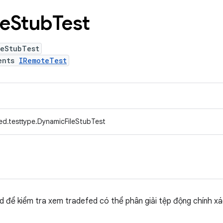
le
Stub
Test
leStubTest
ents
IRemoteTest
ed.testtype.DynamicFileStubTest
d để kiểm tra xem tradefed có thể phân giải tệp động chính x