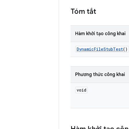
Tóm tắt
Hàm khởi tạo công khai
Dynamic
File
Stub
Test
()
Phương thức công khai
void