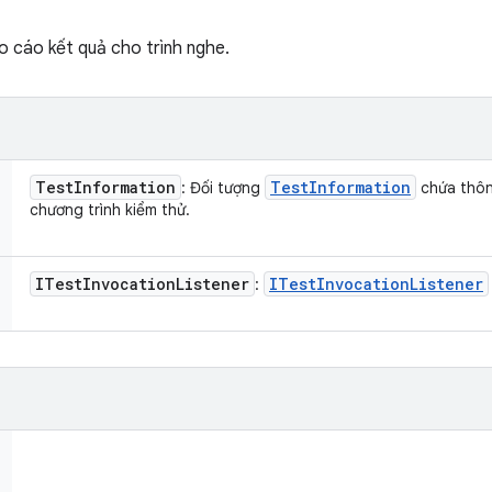
o cáo kết quả cho trình nghe.
Test
Information
Test
Information
: Đối tượng
chứa thôn
chương trình kiểm thử.
ITest
Invocation
Listener
ITest
Invocation
Listener
: