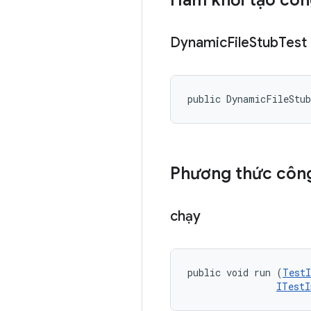
Hàm khởi tạo côn
Dynamic
File
Stub
Test
public DynamicFileStu
Phương thức công
chạy
public void run (
TestI
ITestI