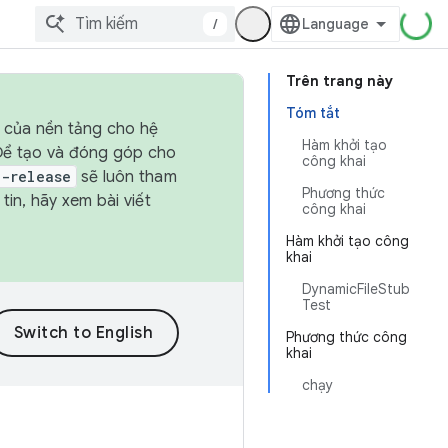
/
Trên trang này
Tóm tắt
h của nền tảng cho hệ
Hàm khởi tạo
 Để tạo và đóng góp cho
công khai
t-release
sẽ luôn tham
Phương thức
in, hãy xem bài viết
công khai
Hàm khởi tạo công
khai
DynamicFileStub
Test
Phương thức công
khai
chạy