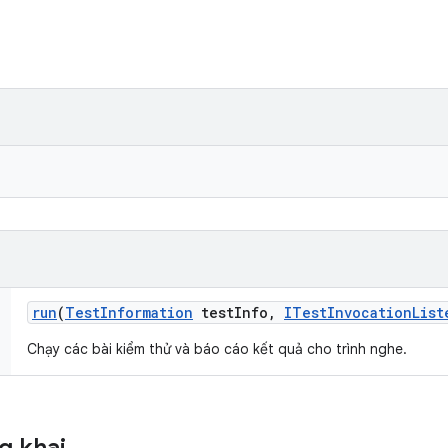
run
(
Test
Information
test
Info
,
ITest
Invocation
List
Chạy các bài kiểm thử và báo cáo kết quả cho trình nghe.