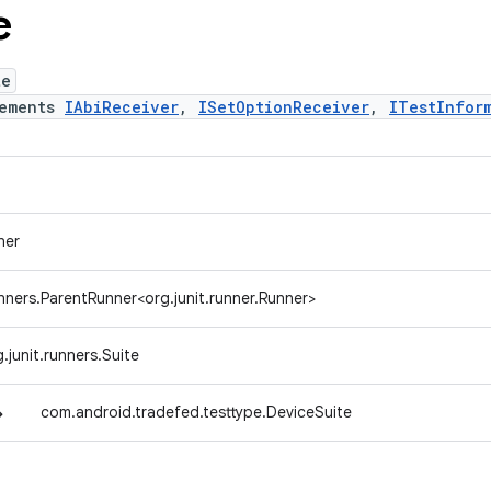
e
te
lements
IAbiReceiver
,
ISetOptionReceiver
,
ITestInfor
ner
unners.ParentRunner<org.junit.runner.Runner>
g.junit.runners.Suite
↳
com.android.tradefed.testtype.DeviceSuite