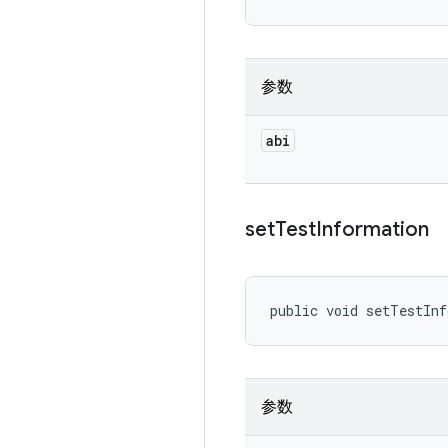
参数
abi
set
Test
Information
public void setTestIn
参数