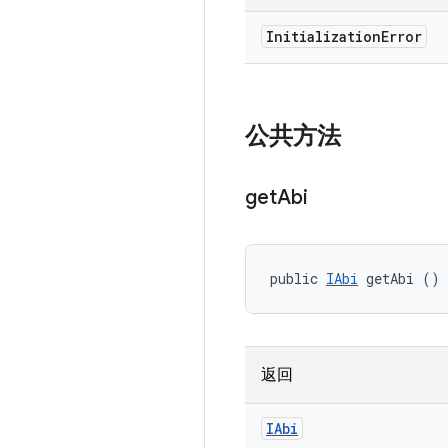
Initialization
Error
公共方法
get
Abi
public 
IAbi
 getAbi ()
返回
IAbi