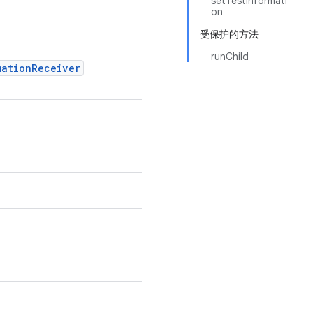
setTestInformati
on
受保护的方法
runChild
mationReceiver