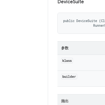
Device
Suite
public DeviceSuite (Cl
                Runner
参数
klass
builder
抛出