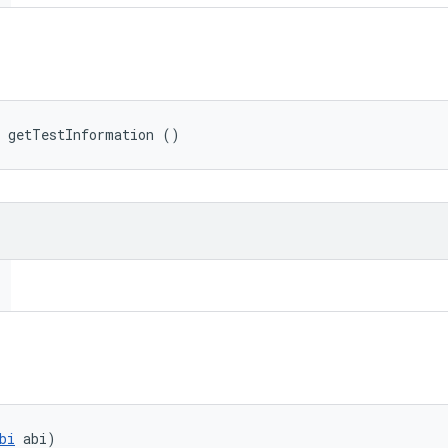
 getTestInformation ()
bi
 abi)