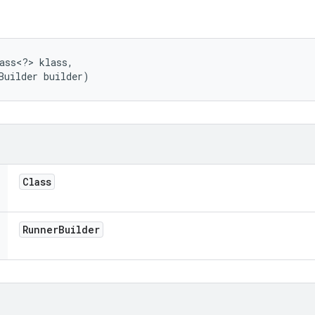
ass<?> klass, 

Builder builder)
Class
Runner
Builder