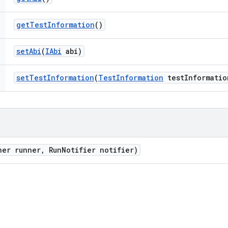
get
Test
Information
()
set
Abi
(
IAbi
abi)
set
Test
Information
(
Test
Information
test
Informatio
ner runner
,
Run
Notifier notifier)