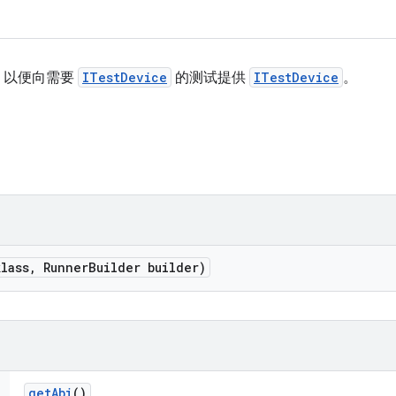
，以便向需要
ITestDevice
的测试提供
ITestDevice
。
klass
,
Runner
Builder builder)
get
Abi
()