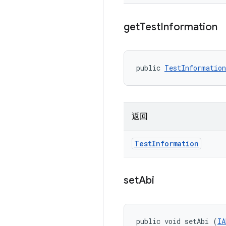
get
Test
Information
public 
TestInformation
返回
Test
Information
set
Abi
public void setAbi (
IA