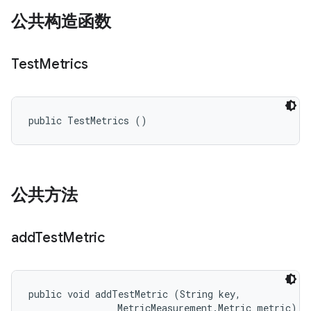
公共构造函数
Test
Metrics
public TestMetrics ()
公共方法
add
Test
Metric
public void addTestMetric (String key, 

                MetricMeasurement.Metric metric)