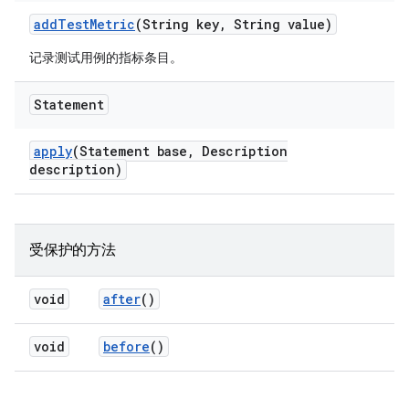
add
Test
Metric
(String key
,
String value)
记录测试用例的指标条目。
Statement
apply
(Statement base
,
Description
description)
受保护的方法
void
after
()
void
before
()