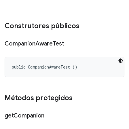
Construtores públicos
Companion
Aware
Test
public CompanionAwareTest ()
Métodos protegidos
get
Companion