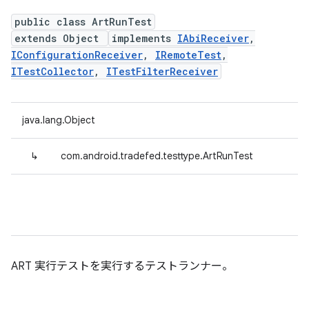
public class ArtRunTest
extends Object
implements
IAbiReceiver
,
IConfigurationReceiver
,
IRemoteTest
,
ITestCollector
,
ITestFilterReceiver
java.lang.Object
↳
com.android.tradefed.testtype.ArtRunTest
ART 実行テストを実行するテストランナー。