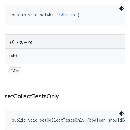
public void setAbi (
IAbi
 abi)
パラメータ
abi
IAbi
set
Collect
Tests
Only
public void setCollectTestsOnly (boolean shouldCol