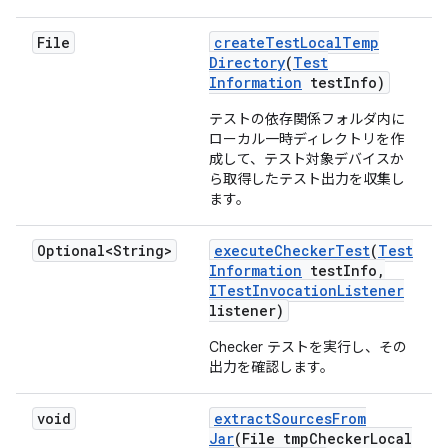
File
create
Test
Local
Temp
Directory
(
Test
Information
test
Info)
テストの依存関係フォルダ内に
ローカル一時ディレクトリを作
成して、テスト対象デバイスか
ら取得したテスト出力を収集し
ます。
Optional<String>
execute
Checker
Test
(
Test
Information
test
Info
,
ITest
Invocation
Listener
listener)
Checker テストを実行し、その
出力を確認します。
void
extract
Sources
From
Jar
(File tmp
Checker
Local