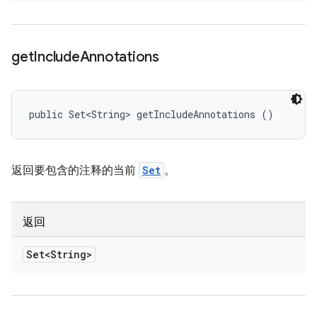
get
Include
Annotations
public Set<String> getIncludeAnnotations ()
返回要包含的注释的当前
Set
。
返回
Set<String>