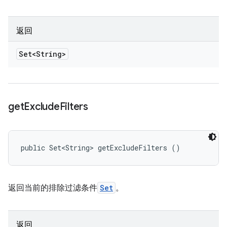
返回
Set<String>
get
Exclude
Filters
public Set<String> getExcludeFilters ()
返回当前的排除过滤条件
Set
。
返回