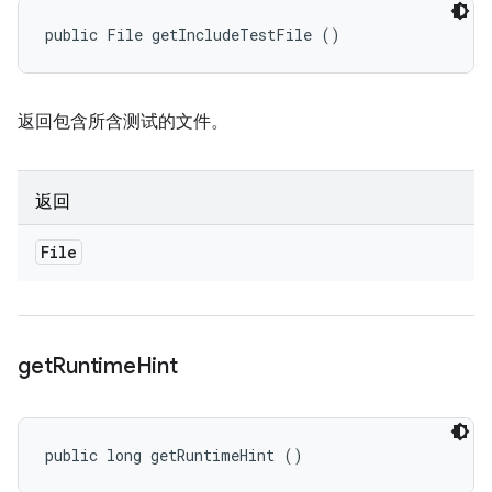
public File getIncludeTestFile ()
返回包含所含测试的文件。
返回
File
get
Runtime
Hint
public long getRuntimeHint ()