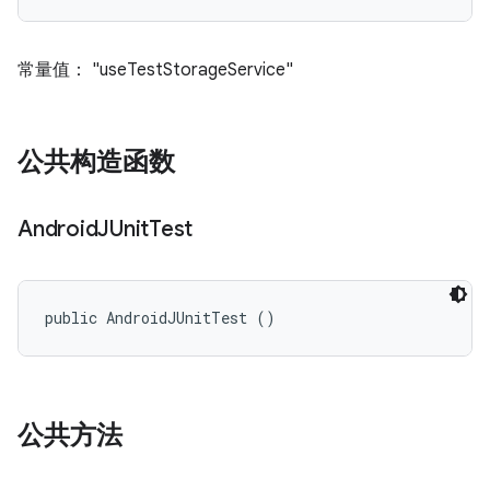
常量值： "useTestStorageService"
公共构造函数
Android
JUnit
Test
public AndroidJUnitTest ()
公共方法