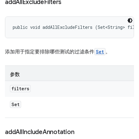
add
All
Exclude
Filters
public void addAllExcludeFilters (Set<String> filt
添加用于指定要排除哪些测试的过滤条件
Set
。
参数
filters
Set
add
All
Include
Annotation