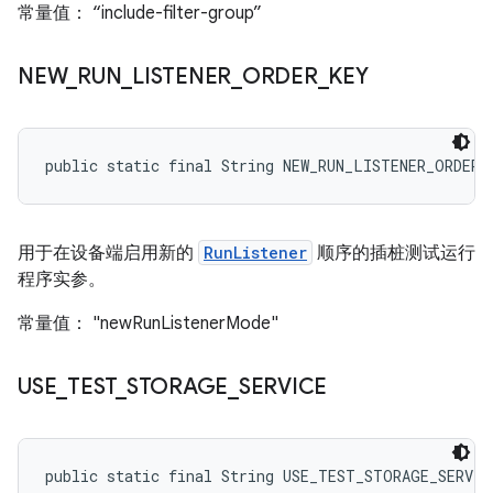
常量值： “include-filter-group”
NEW
_
RUN
_
LISTENER
_
ORDER
_
KEY
public static final String NEW_RUN_LISTENER_ORDER_
用于在设备端启用新的
RunListener
顺序的插桩测试运行
程序实参。
常量值： "newRunListenerMode"
USE
_
TEST
_
STORAGE
_
SERVICE
public static final String USE_TEST_STORAGE_SERVIC