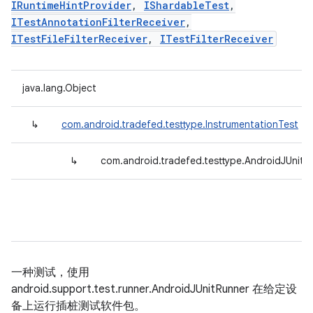
IRuntimeHintProvider
,
IShardableTest
,
ITestAnnotationFilterReceiver
,
ITestFileFilterReceiver
,
ITestFilterReceiver
java.lang.Object
↳
com.android.tradefed.testtype.InstrumentationTest
↳
com.android.tradefed.testtype.AndroidJUnitT
一种测试，使用
android.support.test.runner.AndroidJUnitRunner 在给定设
备上运行插桩测试软件包。