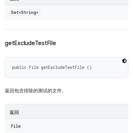
Set<String>
get
Exclude
Test
File
public File getExcludeTestFile ()
返回包含排除的测试的文件。
返回
File