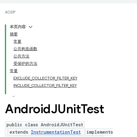
AOSP
本页内容
摘要
常量
公共构造函数
公共方法
受保护的方法
常量
EXCLUDE_COLLECTOR_FILTER_KEY
INCLUDE_COLLECTOR_FILTER_KEY
Android
JUnit
Test
public class AndroidJUnitTest
extends
InstrumentationTest
implements