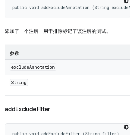
public void addExcludeAnnotation (String excludeAn
添加了一个注解，用于排除标记了该注解的测试。
参数
exclude
Annotation
String
add
Exclude
Filter
public void addExcludeFilter (String filter)