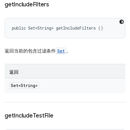
get
Include
Filters
public Set<String> getIncludeFilters ()
返回当前的包含过滤条件
Set
。
返回
Set<String>
get
Include
Test
File