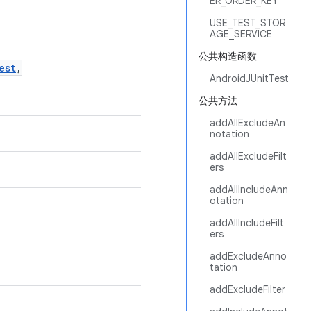
ER_ORDER_KEY
USE_TEST_STOR
AGE_SERVICE
公共构造函数
est
,
AndroidJUnitTest
公共方法
addAllExcludeAn
notation
addAllExcludeFilt
ers
addAllIncludeAnn
otation
addAllIncludeFilt
ers
addExcludeAnno
tation
addExcludeFilter