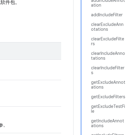
addIncludeAnnot
桩测试软件包。
ation
addIncludeFilter
clearExcludeAnn
otations
clearExcludeFilte
rs
clearIncludeAnno
tations
clearIncludeFilter
s
getExcludeAnnot
ations
getExcludeFilters
getExcludeTestFi
le
getIncludeAnnot
参。
ations