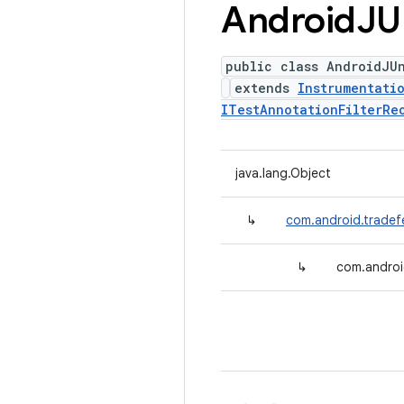
Android
JU
public class AndroidJU
extends
Instrumentati
ITestAnnotationFilterRe
java.lang.Object
↳
com.android.tradef
↳
com.androi