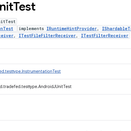
nit
Test
nitTest
onTest
implements
IRuntimeHintProvider
,
IShardableT
ceiver
,
ITestFileFilterReceiver
,
ITestFilterReceiver
ed.testtype.InstrumentationTest
d.tradefed.testtype.AndroidJUnitTest