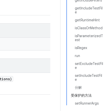
getIncludeFilters
getIncludeTestFil
e
getRuntimeHint
isClassOrMethod
isParameterizedT
est
isRegex
run
setExcludeTestFil
e
setIncludeTestFil
tions)
e
分解
受保护的方法
setRunnerArgs