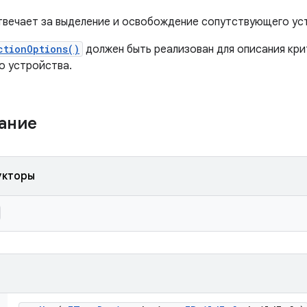
твечает за выделение и освобождение сопутствующего ус
ctionOptions()
должен быть реализован для описания кри
о устройства.
жание
укторы