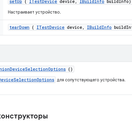
set
Up
(
ITest
Device
device
,
IBuild
Info
build
Info)
Настраивает устройство.
tear
Down
(
ITest
Device
device
,
IBuild
Info
build
In
nion
Device
Selection
Options
()
DeviceSelectionOptions
для сопутствующего устройства.
конструкторы