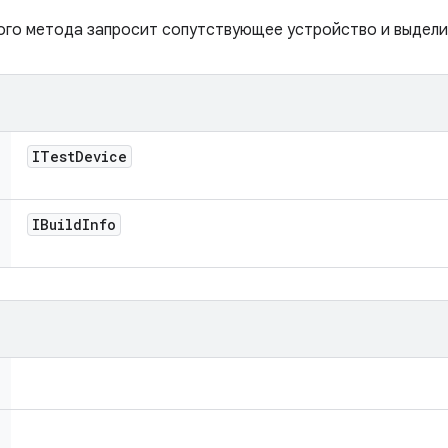
ого метода запросит сопутствующее устройство и выдели
ITest
Device
IBuild
Info