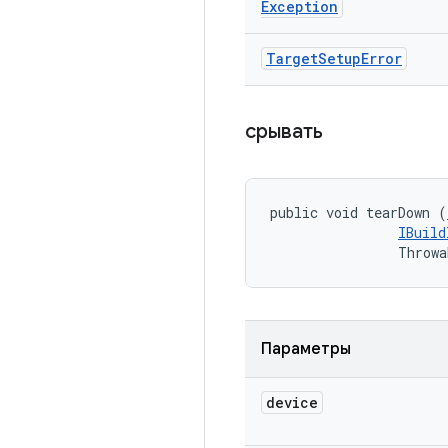
Exception
Target
Setup
Error
срывать
public void tearDown (
IBuild
                Throwa
Параметры
device