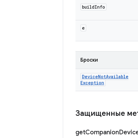
build
Info
e
Броски
Device
Not
Available
Exception
Защищенные м
get
Companion
Devic