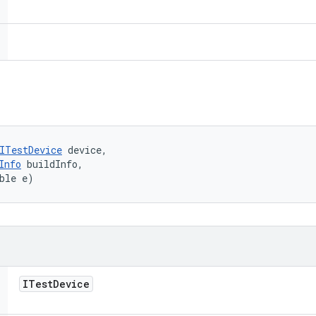
ITestDevice
 device, 

Info
 buildInfo, 

ble e)
ITest
Device