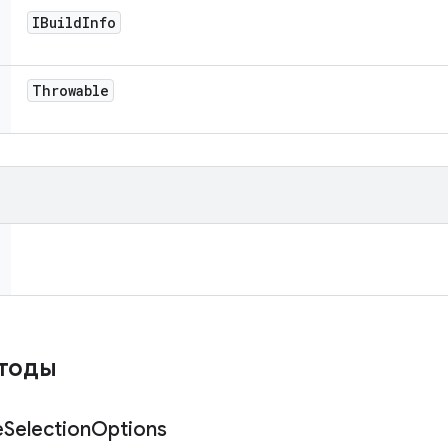
IBuild
Info
Throwable
етоды
e
Selection
Options