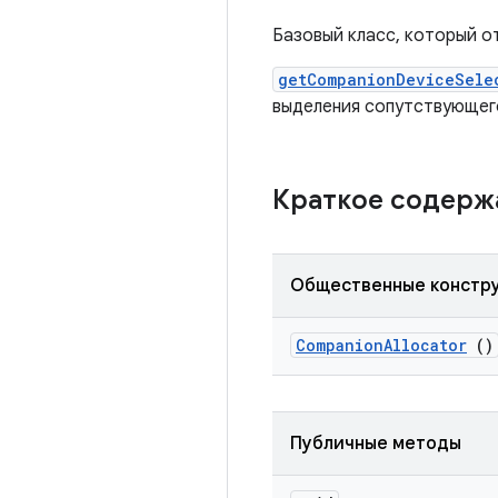
Базовый класс, который о
getCompanionDeviceSele
выделения сопутствующег
Краткое содер
Общественные констр
Companion
Allocator
()
Публичные методы