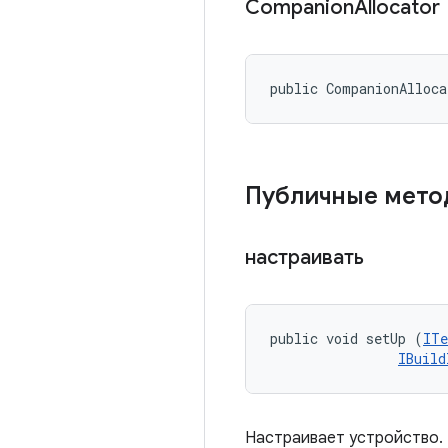
Companion
Allocator
public CompanionAlloc
Публичные мет
настраивать
public void setUp (
ITe
IBuild
Настраивает устройство.