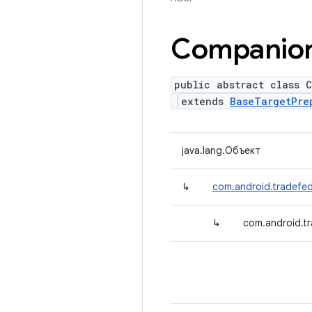
Companio
public abstract class 
extends
BaseTargetPre
java.lang.Объект
↳
com.android.tradefed
↳
com.android.t