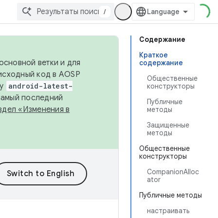
/
Содержание
Краткое
основной ветки и для
содержание
исходный код в AOSP
Общественные
ку
android-latest-
конструкторы
 самый последний
Публичные
здел «Изменения в
методы
Защищенные
методы
Общественные
конструкторы
CompanionAlloc
ator
Публичные методы
настраивать