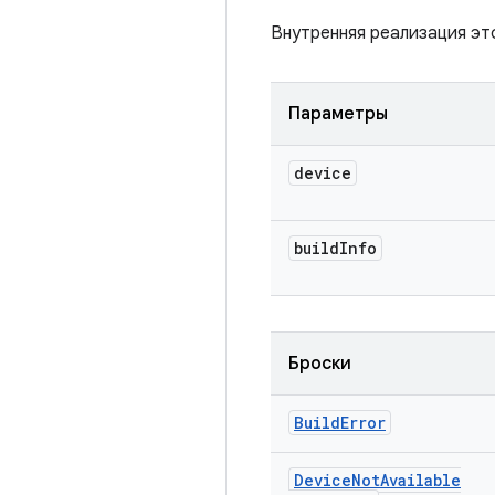
Внутренняя реализация эт
Параметры
device
build
Info
Броски
Build
Error
Device
Not
Available