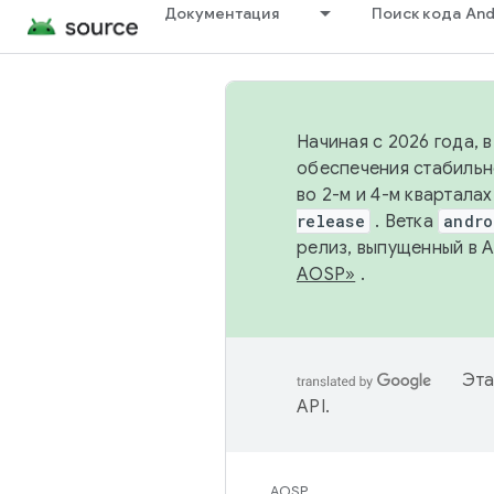
Документация
Поиск кода And
Начиная с 2026 года, 
обеспечения стабильн
во 2-м и 4-м квартала
release
. Ветка
andro
релиз, выпущенный в 
AOSP»
.
Эта
API
.
AOSP