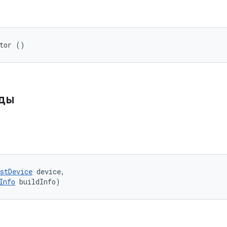
ator ()
оды
stDevice
 device, 

Info
 buildInfo)