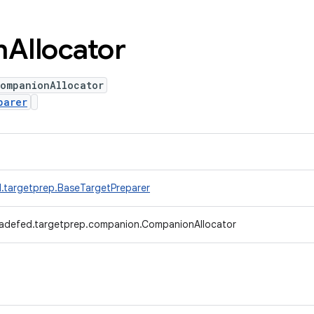
n
Allocator
CompanionAllocator
parer
.targetprep.BaseTargetPreparer
radefed.targetprep.companion.CompanionAllocator