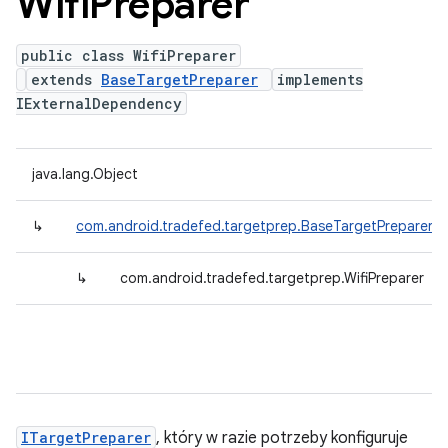
Wifi
Preparer
public class WifiPreparer
extends
BaseTargetPreparer
implements
IExternalDependency
java.lang.Object
↳
com.android.tradefed.targetprep.BaseTargetPreparer
↳
com.android.tradefed.targetprep.WifiPreparer
ITargetPreparer
, który w razie potrzeby konfiguruje