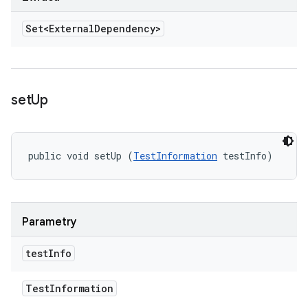
Set<External
Dependency>
set
Up
public void setUp (
TestInformation
 testInfo)
Parametry
test
Info
Test
Information