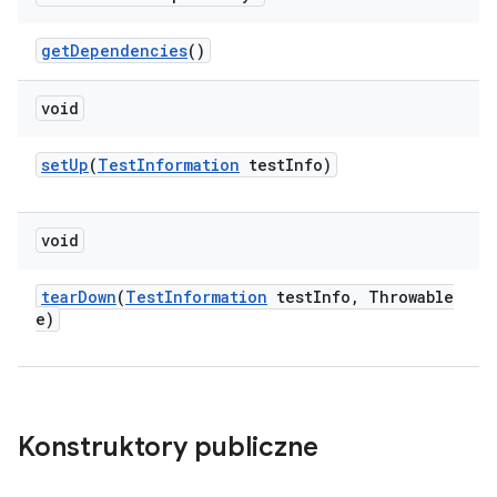
get
Dependencies
()
void
set
Up
(
Test
Information
test
Info)
void
tear
Down
(
Test
Information
test
Info
,
Throwable
e)
Konstruktory publiczne