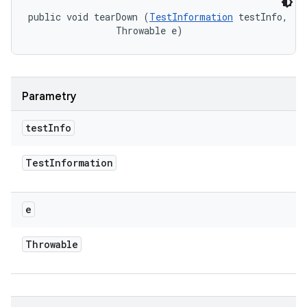
public void tearDown (
TestInformation
 testInfo, 

                Throwable e)
Parametry
test
Info
Test
Information
e
Throwable