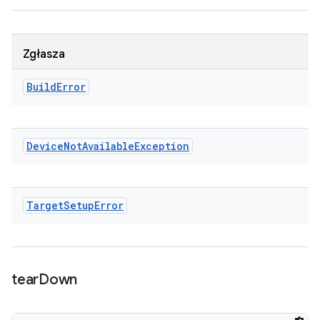
Zgłasza
Build
Error
Device
Not
Available
Exception
Target
Setup
Error
tear
Down