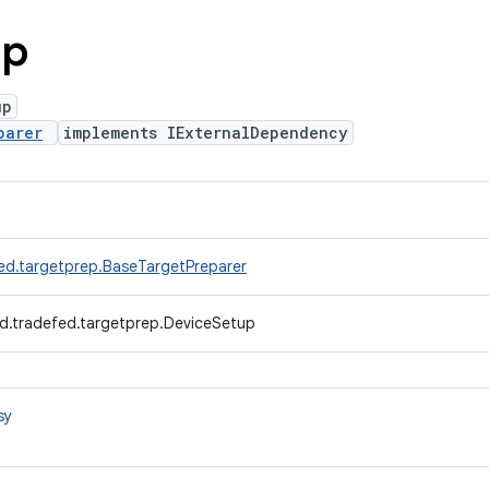
up
up
parer
implements IExternalDependency
ed.targetprep.BaseTargetPreparer
d.tradefed.targetprep.DeviceSetup
sy