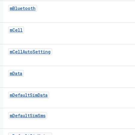
m
Bluetooth
m
Cell
m
Cell
Auto
Setting
m
Data
m
Default
Sim
Data
m
Default
Sim
Sms