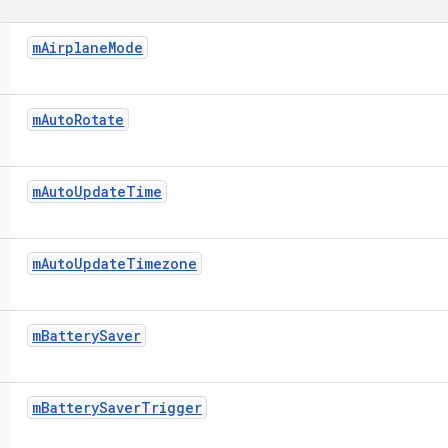
m
Airplane
Mode
m
Auto
Rotate
m
Auto
Update
Time
m
Auto
Update
Timezone
m
Battery
Saver
m
Battery
Saver
Trigger