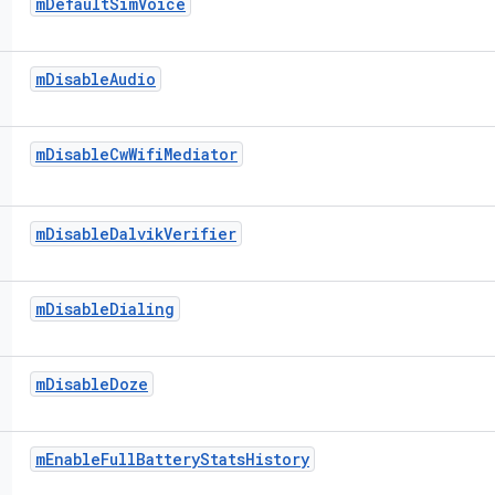
m
Default
Sim
Voice
m
Disable
Audio
m
Disable
Cw
Wifi
Mediator
m
Disable
Dalvik
Verifier
m
Disable
Dialing
m
Disable
Doze
m
Enable
Full
Battery
Stats
History