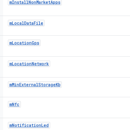
m
Install
Non
Market
Apps
m
Local
Data
File
m
Location
Gps
m
Location
Network
m
Min
External
Storage
Kb
m
Nfc
m
Notification
Led