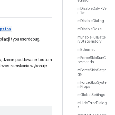
ediator
mDisableDalvikVe
rifier
mDisableDialing
ption
.
mDisableDoze
mEnableFullBatte
lacji typu userdebug.
ryStatsHistory
mEthernet
mForceSkipRunC
urządzenie poddawane testom
ommands
dczas zamykania wykonuje
mForceSkipSettin
gs
mForceSkipSyste
mProps
mGlobalSettings
mHideErrorDialog
s