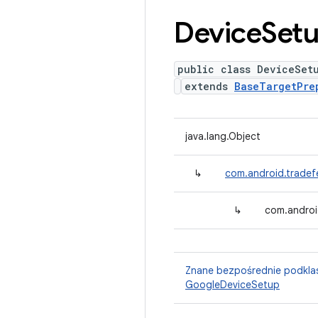
Device
Set
public class DeviceSet
extends
BaseTargetPre
java.lang.Object
↳
com.android.tradef
↳
com.androi
Znane bezpośrednie podkla
GoogleDeviceSetup