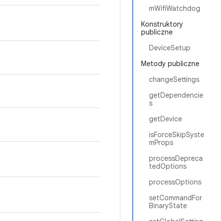
mWifiWatchdog
Konstruktory
publiczne
DeviceSetup
Metody publiczne
changeSettings
getDependencie
s
getDevice
isForceSkipSyste
mProps
processDepreca
tedOptions
processOptions
setCommandFor
BinaryState