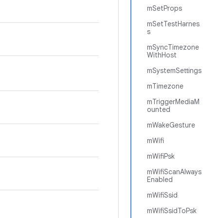
mSetProps
mSetTestHarnes
s
mSyncTimezone
WithHost
mSystemSettings
mTimezone
mTriggerMediaM
ounted
mWakeGesture
mWifi
mWifiPsk
mWifiScanAlways
Enabled
mWifiSsid
mWifiSsidToPsk