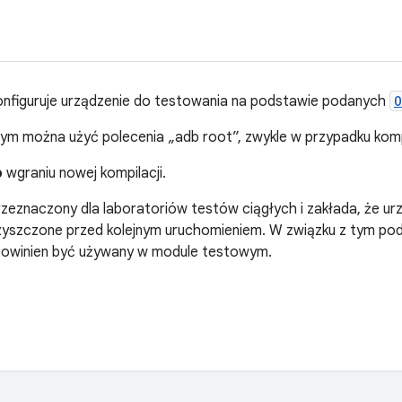
konfiguruje urządzenie do testowania na podstawie podanych
O
ym można użyć polecenia „adb root”, zwykle w przypadku kompi
o
wgraniu nowej kompilacji.
rzeznaczony dla laboratoriów testów ciągłych i zakłada, że 
zyszczone przed kolejnym uruchomieniem. W związku z tym po
e powinien być używany w module testowym.