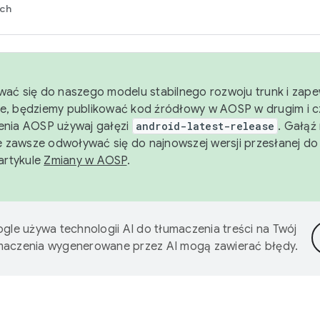
rch
wać się do naszego modelu stabilnego rozwoju trunk i zape
e, będziemy publikować kod źródłowy w AOSP w drugim i c
enia AOSP używaj gałęzi
android-latest-release
. Gałąź
 zawsze odwoływać się do najnowszej wersji przesłanej do
 artykule
Zmiany w AOSP
.
gle używa technologii AI do tłumaczenia treści na Twój
umaczenia wygenerowane przez AI mogą zawierać błędy.