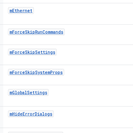
m
Ethernet
m
Force
Skip
Run
Commands
m
Force
Skip
Settings
m
Force
Skip
System
Props
m
Global
Settings
m
Hide
Error
Dialogs