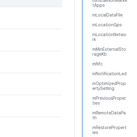
mInstallNonMarke
tApps
mLocalDataFile
mLocationGps
mLocationNetwo
rk
mMinExternalSto
rageKb
mNfc
mNotificationLed
mOptimizedProp
ertySetting
mPreviousProper
ties
mRemoteDataPa
th
mRestorePropert
ies