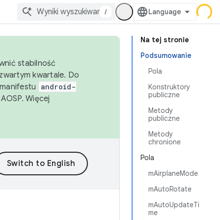
/
Na tej stronie
Podsumowanie
wnić stabilność
Pola
zwartym kwartale. Do
 manifestu
android-
Konstruktory
publiczne
 AOSP. Więcej
Metody
publiczne
Metody
chronione
Pola
mAirplaneMode
mAutoRotate
mAutoUpdateTi
me