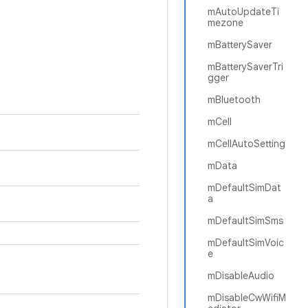
mAutoUpdateTi
mezone
mBatterySaver
mBatterySaverTri
gger
mBluetooth
mCell
mCellAutoSetting
mData
mDefaultSimDat
a
mDefaultSimSms
mDefaultSimVoic
e
mDisableAudio
mDisableCwWifiM