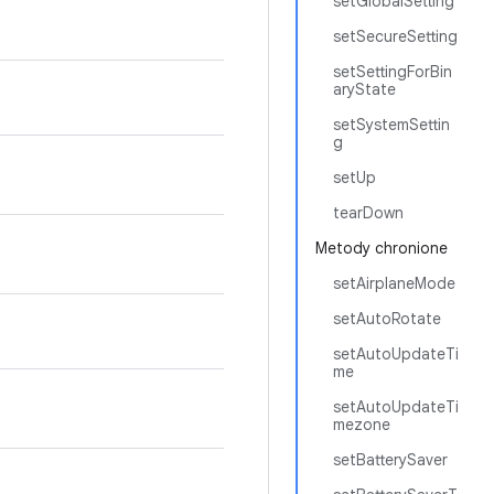
setGlobalSetting
setSecureSetting
setSettingForBin
aryState
setSystemSettin
g
setUp
tearDown
Metody chronione
setAirplaneMode
setAutoRotate
setAutoUpdateTi
me
setAutoUpdateTi
mezone
setBatterySaver