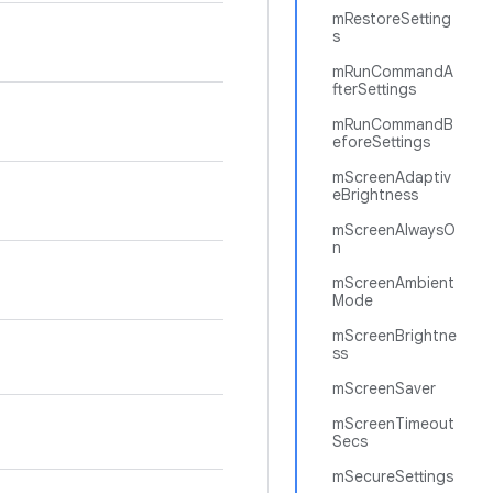
mRestoreSetting
s
mRunCommandA
fterSettings
mRunCommandB
eforeSettings
mScreenAdaptiv
eBrightness
mScreenAlwaysO
n
mScreenAmbient
Mode
mScreenBrightne
ss
mScreenSaver
mScreenTimeout
Secs
mSecureSettings