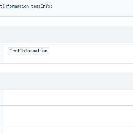
tInformation
 testInfo)
Test
Information