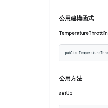
公用建構函式
Temperature
Throttli
public TemperatureThr
公用方法
set
Up