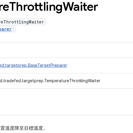
re
Throttling
Waiter
reThrottlingWaiter
parer
ed.targetprep.BaseTargetPreparer
d.tradefed.targetprep.TemperatureThrottlingWaiter
裝置溫度降至目標溫度。