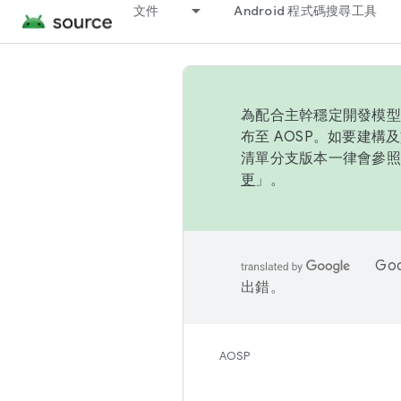
文件
Android 程式碼搜尋工具
為配合主幹穩定開發模型，
布至 AOSP。如要建構及
清單分支版本一律會參照推
更
」。
Go
出錯。
AOSP