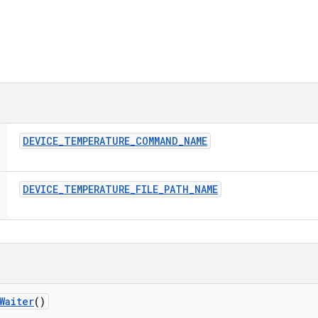
DEVICE
_
TEMPERATURE
_
COMMAND
_
NAME
DEVICE
_
TEMPERATURE
_
FILE
_
PATH
_
NAME
Waiter
()