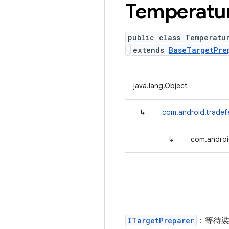
Temperatu
public class Temperatu
extends
BaseTargetPre
java.lang.Object
↳
com.android.tradef
↳
com.androi
ITargetPreparer
：等待