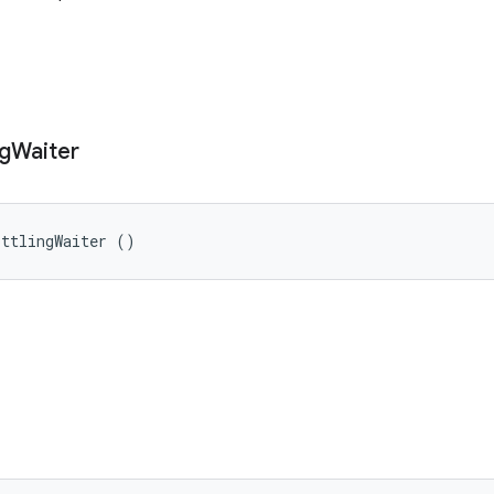
ng
Waiter
ottlingWaiter ()