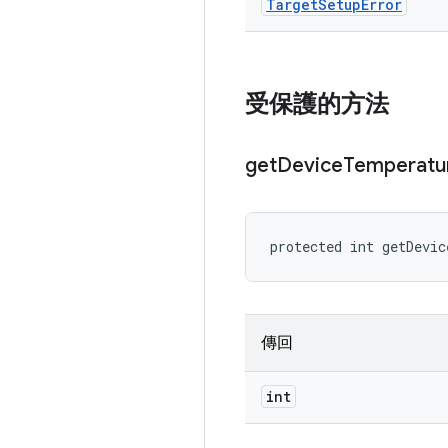
Target
Setup
Error
受保護的方法
get
Device
Temperatu
protected int getDevic
傳回
int