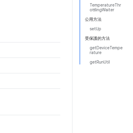
TemperatureThr
ottlingWaiter
公用方法
setUp
受保護的方法
getDeviceTempe
rature
getRunUtil