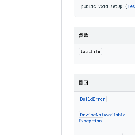
public void setUp (
Tes
參數
test
Info
擲回
Build
Error
Device
Not
Available
Exception