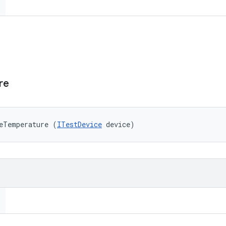
re
eTemperature (
ITestDevice
 device)