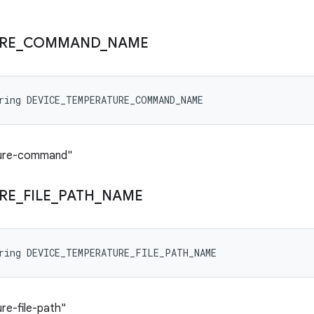
RE
_
COMMAND
_
NAME
ring DEVICE_TEMPERATURE_COMMAND_NAME
ure-command"
RE
_
FILE
_
PATH
_
NAME
tring DEVICE_TEMPERATURE_FILE_PATH_NAME
e-file-path"