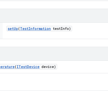
set
Up
(
Test
Information
test
Info)
perature
(
ITest
Device
device)