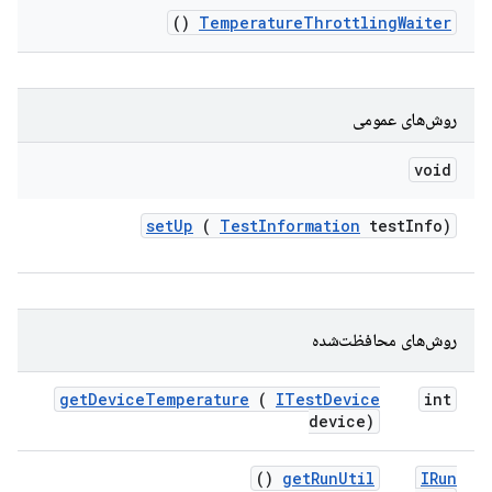
()
Temperature
Throttling
Waiter
روش‌های عمومی
void
set
Up
(
Test
Information
test
Info)
روش‌های محافظت‌شده
get
Device
Temperature
(
ITest
Device
int
device)
()
get
Run
Util
IRun