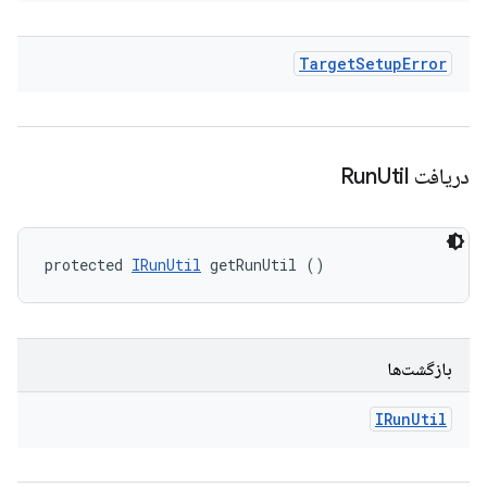
Target
Setup
Error
دریافت Run
Util
protected 
IRunUtil
 getRunUtil ()
بازگشت‌ها
IRun
Util