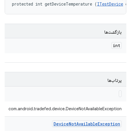
protected int getDeviceTemperature (
ITestDevice
 de
بازگشت‌ها
int
پرتاب‌ها
com.android.tradefed.device.DeviceNotAvailableException
Device
Not
Available
Exception