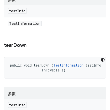
test
Info
Test
Information
tear
Down
public void tearDown (
TestInformation
 testInfo, 

                Throwable e)
參數
test
Info