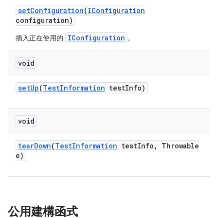
set
Configuration
(
IConfiguration
configuration)
IConfiguration
插入正在使用的
。
void
set
Up
(
Test
Information
test
Info)
void
tear
Down
(
Test
Information
test
Info
,
Throwable
e)
公用建構函式