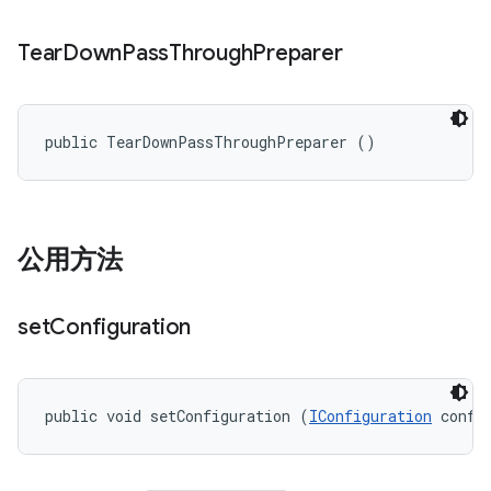
Tear
Down
Pass
Through
Preparer
public TearDownPassThroughPreparer ()
公用方法
set
Configuration
public void setConfiguration (
IConfiguration
 confi