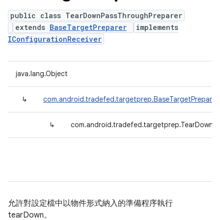
public class TearDownPassThroughPreparer
extends
BaseTargetPreparer
implements
IConfigurationReceiver
java.lang.Object
↳
com.android.tradefed.targetprep.BaseTargetPreparer
↳
com.android.tradefed.targetprep.TearDownP
允許對設定檔中以物件形式納入的準備程序執行
tearDown。