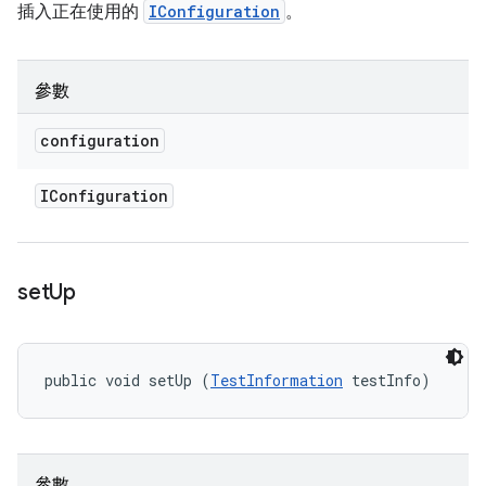
插入正在使用的
IConfiguration
。
參數
configuration
IConfiguration
set
Up
public void setUp (
TestInformation
 testInfo)
參數