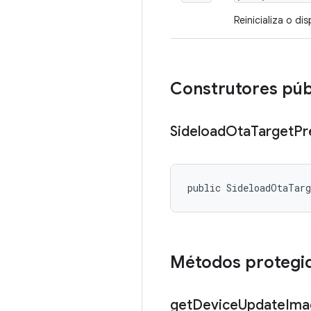
Reinicializa o d
Construtores púb
Sideload
Ota
Target
Pr
public SideloadOtaTar
Métodos protegi
get
Device
Update
Ima