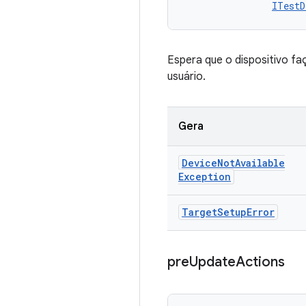
ITestD
Espera que o dispositivo fa
usuário.
Gera
Device
Not
Available
Exception
Target
Setup
Error
pre
Update
Actions