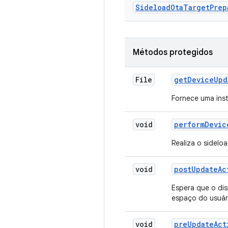
Sideload
Ota
Target
Prep
Métodos protegidos
File
get
Device
Upd
Fornece uma ins
void
perform
Devic
Realiza o sidelo
void
post
Update
Ac
Espera que o dis
espaço do usuár
void
pre
Update
Act