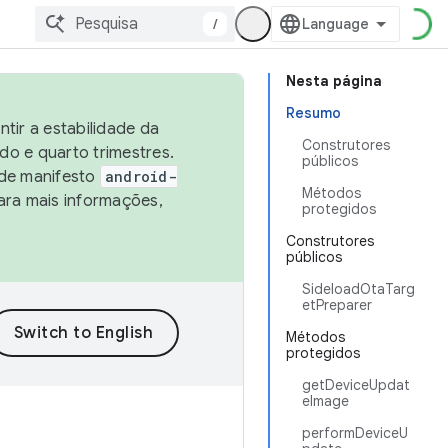
/
Nesta página
Resumo
tir a estabilidade da
Construtores
o e quarto trimestres.
públicos
 de manifesto
android-
Métodos
ara mais informações,
protegidos
Construtores
públicos
SideloadOtaTarg
etPreparer
Métodos
protegidos
getDeviceUpdat
eImage
performDeviceU