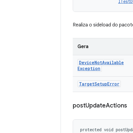
ITestD
Realiza o sideload do pacot
Gera
Device
Not
Available
Exception
Target
Setup
Error
post
Update
Actions
protected void postUpd