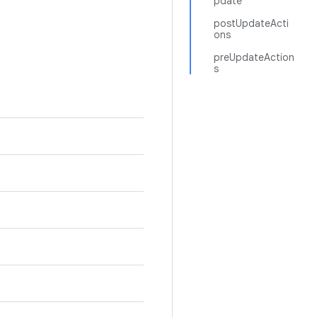
pdate
postUpdateActi
ons
preUpdateAction
s