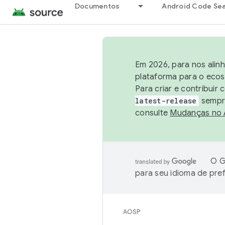
Documentos
Android Code Se
Em 2026, para nos alin
plataforma para o ecos
Para criar e contribuir
latest-release
sempre
consulte
Mudanças no
O G
para seu idioma de pre
AOSP