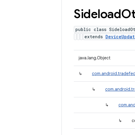
Sideload
O
public class SideloadO
extends
DeviceUpdat
java.lang.Object
↳
com.android.tradefed
↳
com.android.t
↳
com.and
↳
c