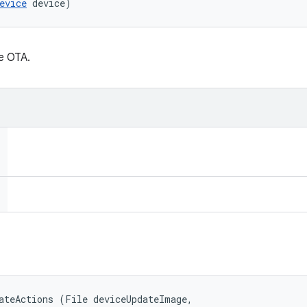
evice
 device)
e OTA.
ateActions (File deviceUpdateImage, 
