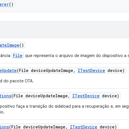
arer
()
ate
Image
()
File
tância
que representa o arquivo de imagem do dispositivo a s
e
Update
(File device
Update
Image
,
ITest
Device
device)
ad do pacote OTA.
tions
(File device
Update
Image
,
ITest
Device
device)
positivo faça a transição do sideload para a recuperação e, em segui
io.
ions
(File device
Update
Image
,
ITest
Device
device)