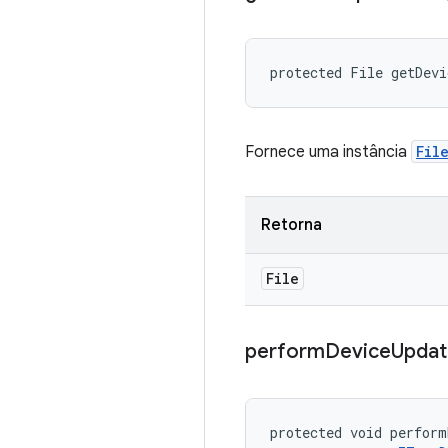
protected File getDev
Fornece uma instância
Fil
Retorna
File
perform
Device
Updat
protected void perform