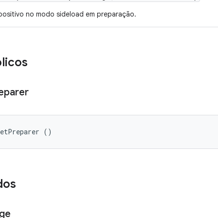
ispositivo no modo sideload em preparação.
licos
eparer
getPreparer ()
dos
ge