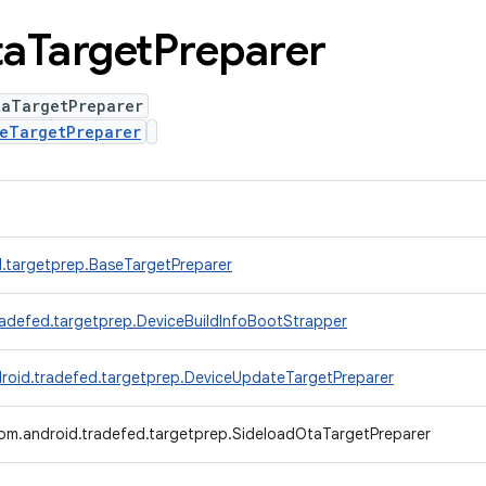
ta
Target
Preparer
taTargetPreparer
eTargetPreparer
.targetprep.BaseTargetPreparer
radefed.targetprep.DeviceBuildInfoBootStrapper
roid.tradefed.targetprep.DeviceUpdateTargetPreparer
om.android.tradefed.targetprep.SideloadOtaTargetPreparer