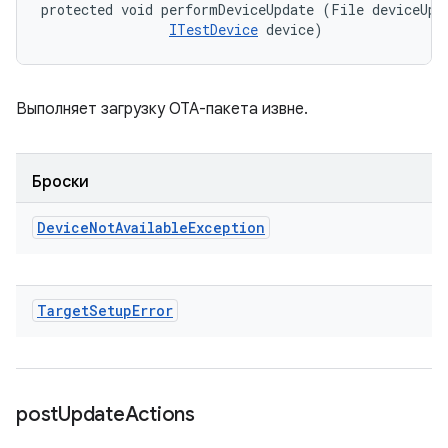
protected void performDeviceUpdate (File deviceUpda
ITestDevice
 device)
Выполняет загрузку OTA-пакета извне.
Броски
Device
Not
Available
Exception
Target
Setup
Error
post
Update
Actions