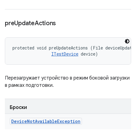
pre
Update
Actions
protected void preUpdateActions (File deviceUpdateI
ITestDevice
 device)
Перезагружает устройство в режим боковой загрузки
в рамках подготовки.
Броски
Device
Not
Available
Exception