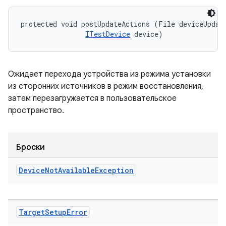
protected void postUpdateActions (File deviceUpdate
ITestDevice
 device)
Ожидает перехода устройства из режима установки
из сторонних источников в режим восстановления,
затем перезагружается в пользовательское
пространство.
Броски
Device
Not
Available
Exception
Target
Setup
Error