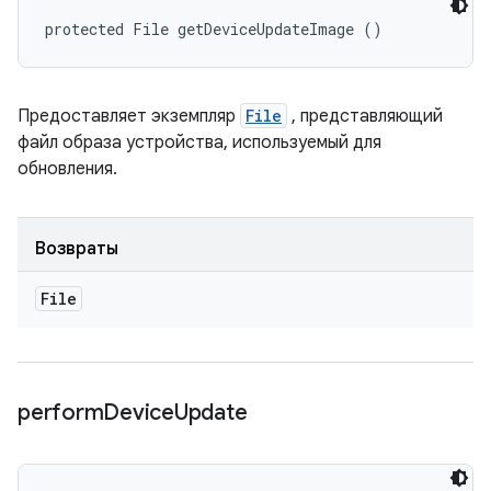
protected File getDeviceUpdateImage ()
Предоставляет экземпляр
File
, представляющий
файл образа устройства, используемый для
обновления.
Возвраты
File
perform
Device
Update