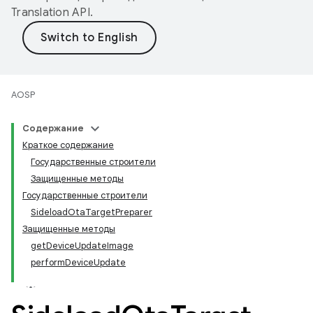
Translation API
.
AOSP
Содержание
Краткое содержание
Государственные строители
Защищенные методы
Государственные строители
SideloadOtaTargetPreparer
Защищенные методы
getDeviceUpdateImage
performDeviceUpdate