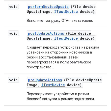
void
perform
Device
Update
(File device
Update
Image
,
ITest
Device
device)
Выполняет загрузку OTA-пакета извне.
void
post
Update
Actions
(File device
Update
Image
,
ITest
Device
device)
Ожидает перехода устройства из режима
установки из сторонних источников в
режим восстановления, затем
перезагружается в пользовательское
пространство.
void
pre
Update
Actions
(File device
Update
Image
,
ITest
Device
device)
Перезагружает устройство в режим
боковой загрузки в рамках подготовки.