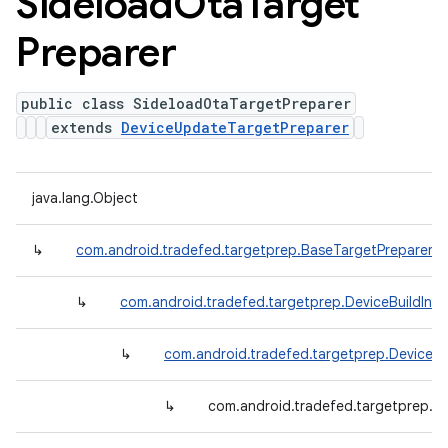
Sideload
Ota
Target
Preparer
public class SideloadOtaTargetPreparer
extends
DeviceUpdateTargetPreparer
java.lang.Object
↳
com.android.tradefed.targetprep.BaseTargetPreparer
↳
com.android.tradefed.targetprep.DeviceBuildInf
↳
com.android.tradefed.targetprep.DeviceU
↳
com.android.tradefed.targetprep.S