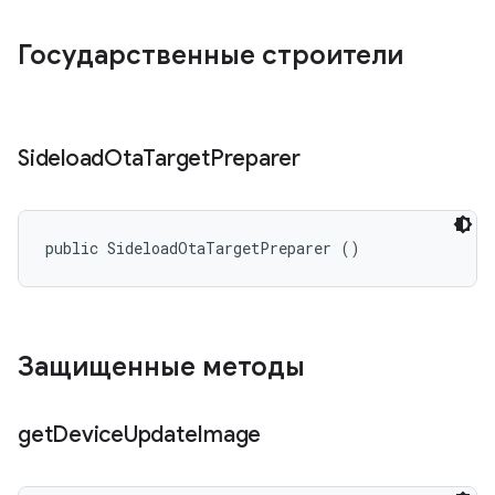
Государственные строители
Sideload
Ota
Target
Preparer
public SideloadOtaTargetPreparer ()
Защищенные методы
get
Device
Update
Image