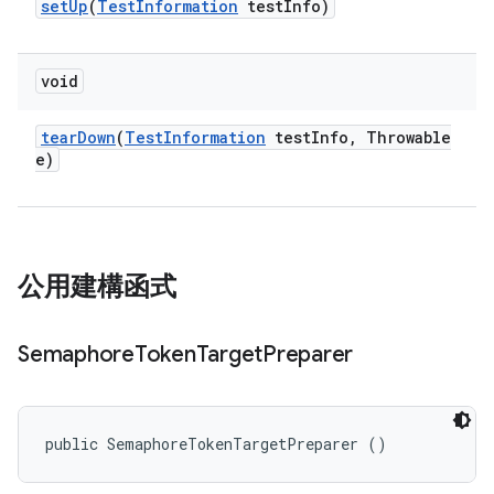
set
Up
(
Test
Information
test
Info)
void
tear
Down
(
Test
Information
test
Info
,
Throwable
e)
公用建構函式
Semaphore
Token
Target
Preparer
public SemaphoreTokenTargetPreparer ()