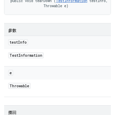
public void tearDown (
TestInformation
 testInfo, 

                Throwable e)
參數
test
Info
Test
Information
e
Throwable
擲回