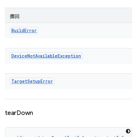
擲回
Build
Error
Device
Not
Available
Exception
Target
Setup
Error
tear
Down