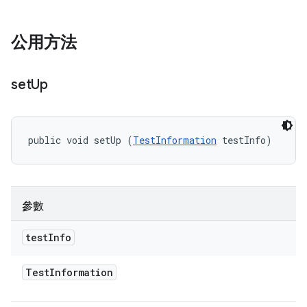
公用方法
set
Up
public void setUp (
TestInformation
 testInfo)
參數
test
Info
Test
Information