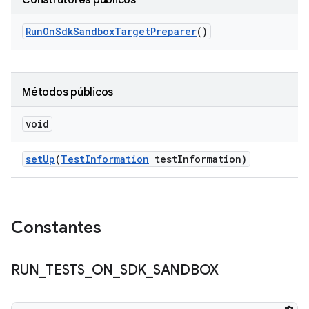
Construtores públicos
Run
On
Sdk
Sandbox
Target
Preparer
()
Métodos públicos
void
set
Up
(
Test
Information
test
Information)
Constantes
RUN
_
TESTS
_
ON
_
SDK
_
SANDBOX