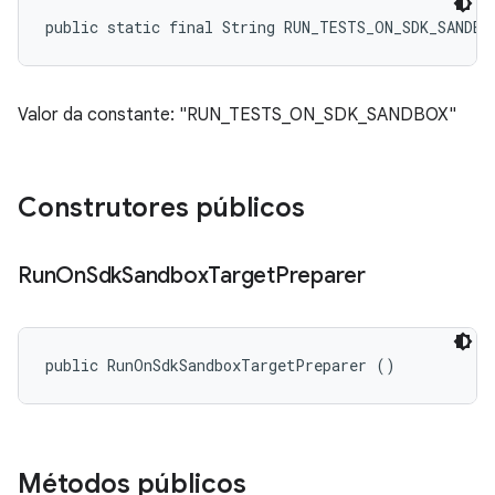
public static final String RUN_TESTS_ON_SDK_SANDBO
Valor da constante: "RUN_TESTS_ON_SDK_SANDBOX"
Construtores públicos
Run
On
Sdk
Sandbox
Target
Preparer
public RunOnSdkSandboxTargetPreparer ()
Métodos públicos