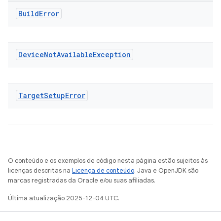
Build
Error
Device
Not
Available
Exception
Target
Setup
Error
O conteúdo e os exemplos de código nesta página estão sujeitos às
licenças descritas na
Licença de conteúdo
. Java e OpenJDK são
marcas registradas da Oracle e/ou suas afiliadas.
Última atualização 2025-12-04 UTC.