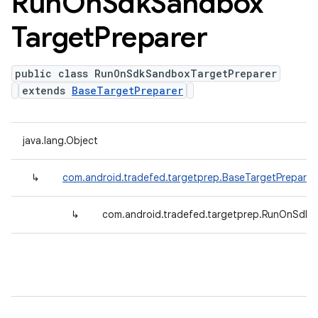
Run
On
Sdk
Sandbox
Target
Preparer
public class RunOnSdkSandboxTargetPreparer
extends
BaseTargetPreparer
java.lang.Object
↳
com.android.tradefed.targetprep.BaseTargetPreparer
↳
com.android.tradefed.targetprep.RunOnSdkS