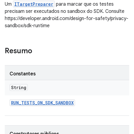
Um
ITargetPreparer
para marcar que os testes
precisam ser executados no sandbox do SDK. Consulte
https://developer.android.com/design-for-safety/privacy-
sandbox/sdk-runtime
Resumo
Constantes
String
RUN
_
TESTS
_
ON
_
SDK
_
SANDBOX