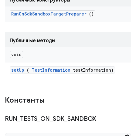
Публичные конструкторы
Run
On
Sdk
Sandbox
Target
Preparer
()
Публичные методы
void
set
Up
(
Test
Information
test
Information)
Константы
RUN
_
TESTS
_
ON
_
SDK
_
SANDBOX