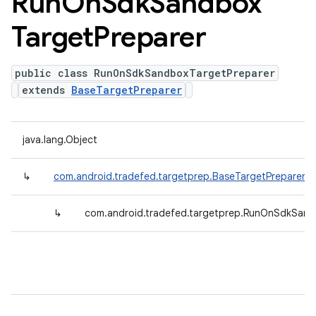
Run
On
Sdk
Sandbox
Target
Preparer
public class RunOnSdkSandboxTargetPreparer
extends
BaseTargetPreparer
java.lang.Object
↳
com.android.tradefed.targetprep.BaseTargetPreparer
↳
com.android.tradefed.targetprep.RunOnSdkSand