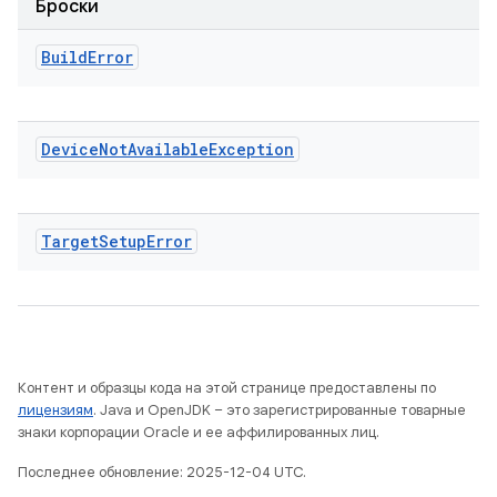
Броски
Build
Error
Device
Not
Available
Exception
Target
Setup
Error
Контент и образцы кода на этой странице предоставлены по
лицензиям
. Java и OpenJDK – это зарегистрированные товарные
знаки корпорации Oracle и ее аффилированных лиц.
Последнее обновление: 2025-12-04 UTC.