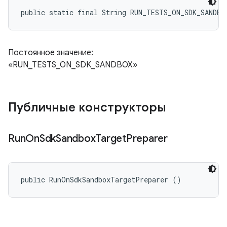
public static final String RUN_TESTS_ON_SDK_SANDBO
Постоянное значение:
«RUN_TESTS_ON_SDK_SANDBOX»
Публичные конструкторы
Run
On
Sdk
Sandbox
Target
Preparer
public RunOnSdkSandboxTargetPreparer ()