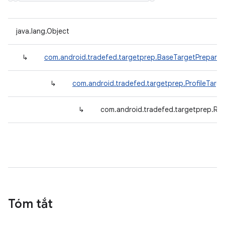
java.lang.Object
↳
com.android.tradefed.targetprep.BaseTargetPreparer
↳
com.android.tradefed.targetprep.ProfileTarge
↳
com.android.tradefed.targetprep.Ru
Tóm tắt