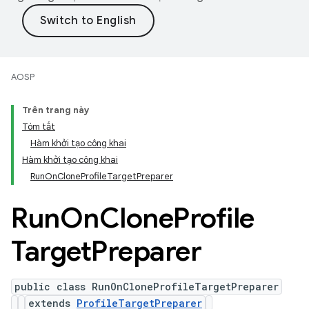
AOSP
Trên trang này
Tóm tắt
Hàm khởi tạo công khai
Hàm khởi tạo công khai
RunOnCloneProfileTargetPreparer
Run
On
Clone
Profile
Target
Preparer
public class RunOnCloneProfileTargetPreparer
extends
ProfileTargetPreparer