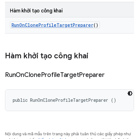
Hàm khởi tạo công khai
Run
On
Clone
Profile
Target
Preparer
()
Hàm khởi tạo công khai
Run
On
Clone
Profile
Target
Preparer
public RunOnCloneProfileTargetPreparer ()
Nội dung và mã mẫu trên trang này phải tuân thủ các giấy phép như