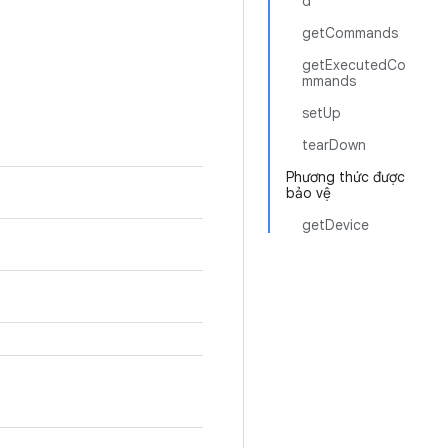
d
getCommands
getExecutedCo
mmands
setUp
tearDown
Phương thức được
bảo vệ
getDevice