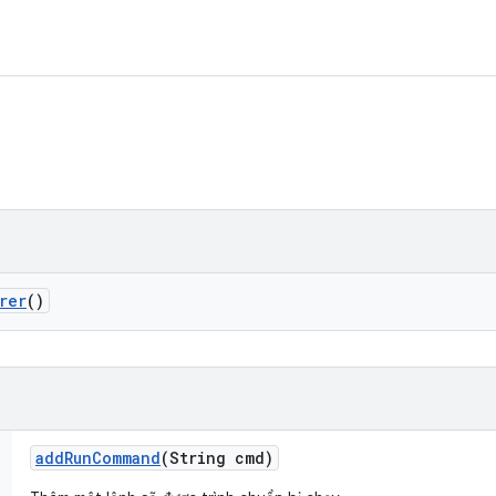
rer
()
add
Run
Command
(String cmd)