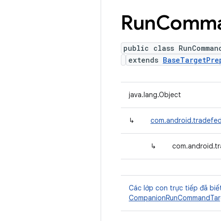
Run
Comm
public class RunComman
extends
BaseTargetPre
java.lang.Object
↳
com.android.tradefed
↳
com.android.t
Các lớp con trực tiếp đã biế
CompanionRunCommandTarg