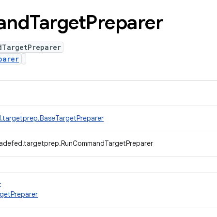
and
Target
Preparer
dTargetPreparer
parer
.targetprep.BaseTargetPreparer
radefed.targetprep.RunCommandTargetPreparer
t
etPreparer