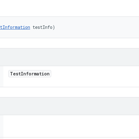
tInformation
 testInfo)
Test
Information