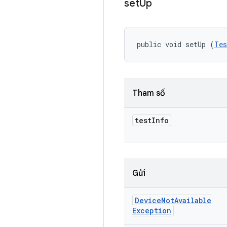
set
Up
public void setUp (
Tes
Tham số
test
Info
Gửi
Device
Not
Available
Exception