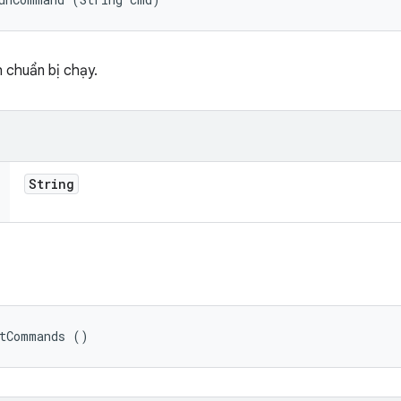
 chuẩn bị chạy.
String
etCommands ()