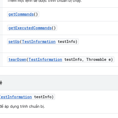
Thêm một lệnh sẽ được trình chuẩn bị chạy.
get
Commands
()
get
Executed
Commands
()
set
Up
(
Test
Information
test
Info)
tear
Down
(
Test
Information
test
Info
,
Throwable e)
ệ
Test
Information
test
Info)
 để áp dụng trình chuẩn bị.