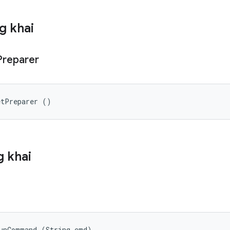
g khai
Preparer
etPreparer ()
 khai
RunCommand (String cmd)