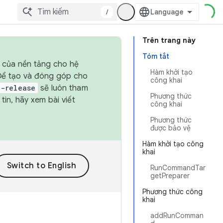
/
Trên trang này
Tóm tắt
h của nền tảng cho hệ
Hàm khởi tạo
 Để tạo và đóng góp cho
công khai
t-release
sẽ luôn tham
Phương thức
in, hãy xem bài viết
công khai
Phương thức
được bảo vệ
Hàm khởi tạo công
khai
RunCommandTar
getPreparer
Phương thức công
khai
addRunComman