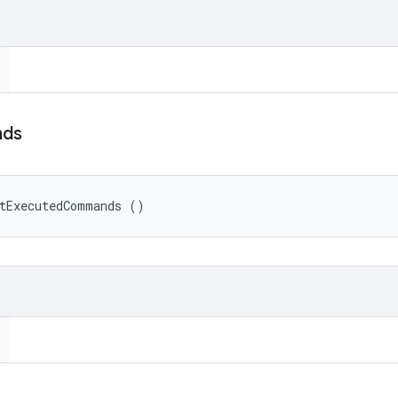
ds
etExecutedCommands ()