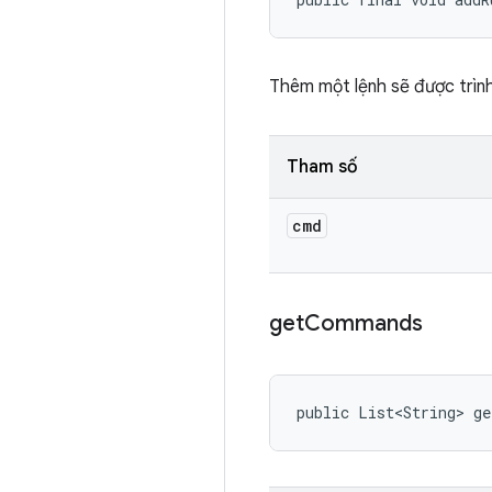
Thêm một lệnh sẽ được trình
Tham số
cmd
get
Commands
public List<String> g