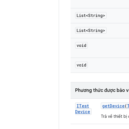
List<String>
List<String>
void
void
Phương thức được bảo v
ITest
get
Device
(
Device
Trả về thiết bị