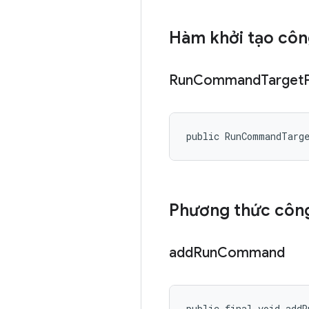
Hàm khởi tạo côn
Run
Command
Target
public RunCommandTarg
Phương thức công
add
Run
Command
public final void add