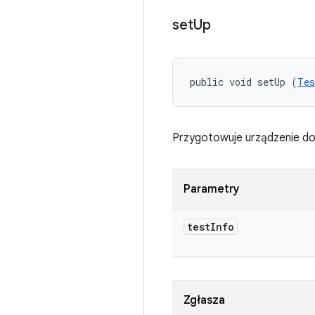
set
Up
public void setUp (
Tes
Przygotowuje urządzenie do
Parametry
test
Info
Zgłasza