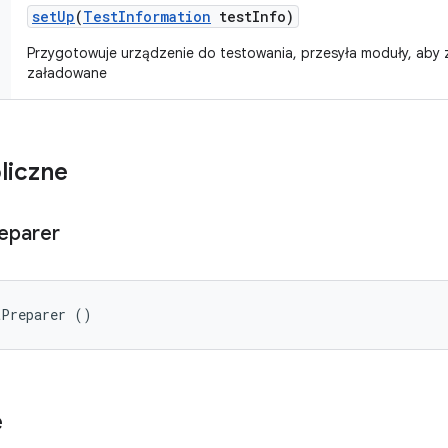
set
Up
(
Test
Information
test
Info)
Przygotowuje urządzenie do testowania, przesyła moduły, aby 
załadowane
liczne
eparer
tPreparer ()
e