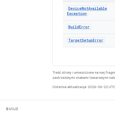
Device
Not
Available
Exception
Build
Error
Target
Setup
Error
Treść strony i umieszczone na niej frag
zastrzeżonymi znakami towarowymi należ
Ostatnia aktualizacja: 2026-06-22 UTC
BUILD