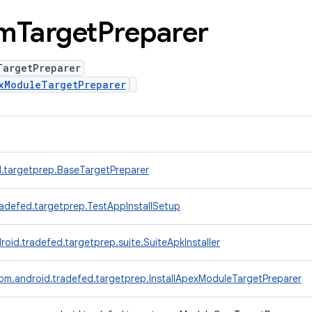
m
Target
Preparer
TargetPreparer
xModuleTargetPreparer
.targetprep.BaseTargetPreparer
adefed.targetprep.TestAppInstallSetup
oid.tradefed.targetprep.suite.SuiteApkInstaller
om.android.tradefed.targetprep.InstallApexModuleTargetPreparer