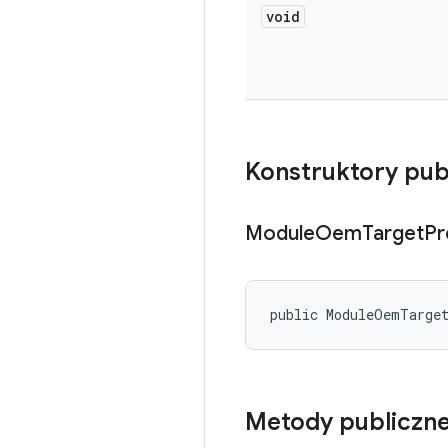
void
Konstruktory pub
Module
Oem
Target
Pr
public ModuleOemTarge
Metody publiczn