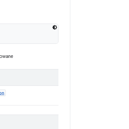
adowane
on