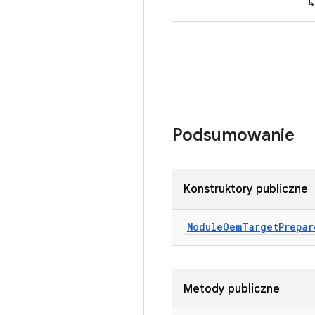
Podsumowanie
Konstruktory publiczne
Module
Oem
Target
Prepar
Metody publiczne