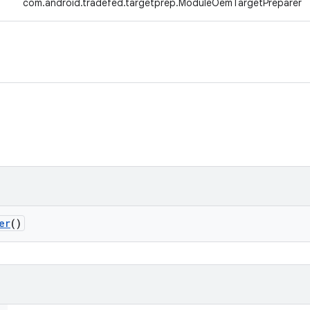
↳
com.android.tradefed.targetprep.ModuleOemTargetPreparer
er
()