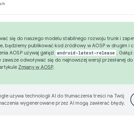
rch
wać się do naszego modelu stabilnego rozwoju trunk i zape
e, będziemy publikować kod źródłowy w AOSP w drugim i c
enia AOSP używaj gałęzi
android-latest-release
. Gałąź
 zawsze odwoływać się do najnowszej wersji przesłanej do
 artykule
Zmiany w AOSP
.
gle używa technologii AI do tłumaczenia treści na Twój
umaczenia wygenerowane przez AI mogą zawierać błędy.