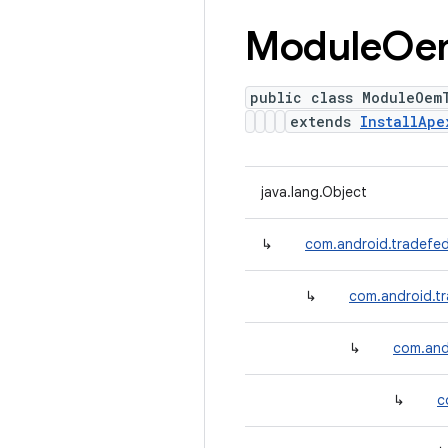
Module
Oe
public class ModuleOem
extends
InstallApe
java.lang.Object
↳
com.android.tradefed
↳
com.android.tr
↳
com.andr
↳
c