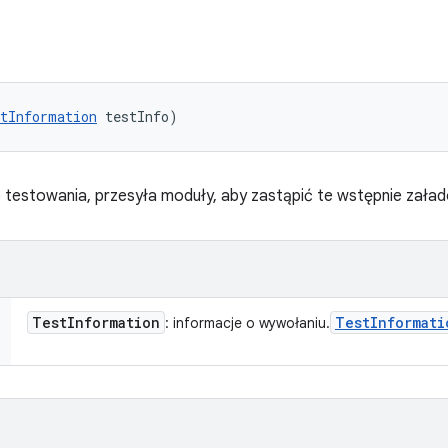
tInformation
 testInfo)
 testowania, przesyła moduły, aby zastąpić te wstępnie zał
Test
Information
Test
Informati
: informacje o wywołaniu.