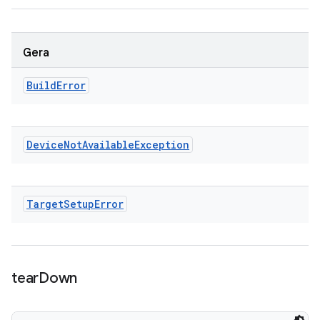
Gera
Build
Error
Device
Not
Available
Exception
Target
Setup
Error
tear
Down