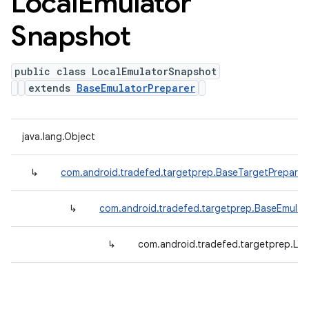
Local
Emulator
Snapshot
public class LocalEmulatorSnapshot
extends
BaseEmulatorPreparer
java.lang.Object
↳
com.android.tradefed.targetprep.BaseTargetPreparer
↳
com.android.tradefed.targetprep.BaseEmulat
↳
com.android.tradefed.targetprep.Lo