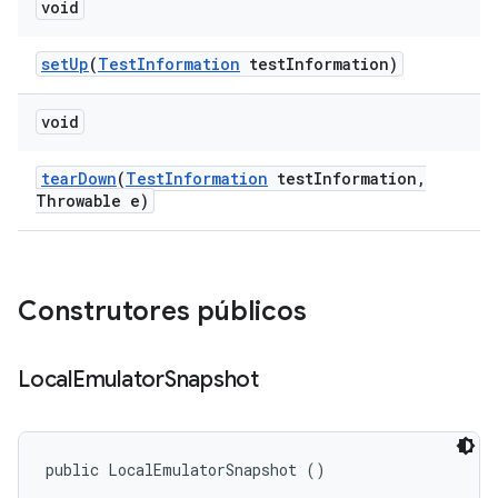
void
set
Up
(
Test
Information
test
Information)
void
tear
Down
(
Test
Information
test
Information
,
Throwable e)
Construtores públicos
Local
Emulator
Snapshot
public LocalEmulatorSnapshot ()