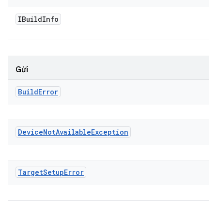
IBuild
Info
Gửi
Build
Error
Device
Not
Available
Exception
Target
Setup
Error