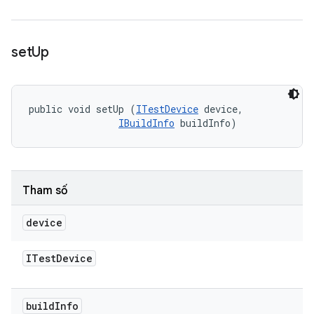
set
Up
public void setUp (
ITestDevice
 device, 

IBuildInfo
 buildInfo)
Tham số
device
ITest
Device
build
Info