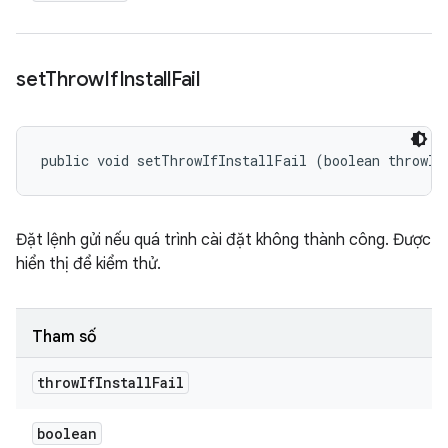
set
Throw
If
Install
Fail
public void setThrowIfInstallFail (boolean throwIf
Đặt lệnh gửi nếu quá trình cài đặt không thành công. Được
hiển thị để kiểm thử.
Tham số
throw
If
Install
Fail
boolean