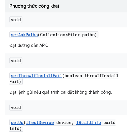
Phương thức công khai
void
set
Apk
Paths
(Collection<File> paths)
Đặt đường dẫn APK.
void
set
Throw
If
Install
Fail
(boolean throw
If
Install
Fail)
Đặt lệnh gửi nếu quá trình cài đặt không thành công.
void
set
Up
(
ITest
Device
device
,
IBuild
Info
build
Info)