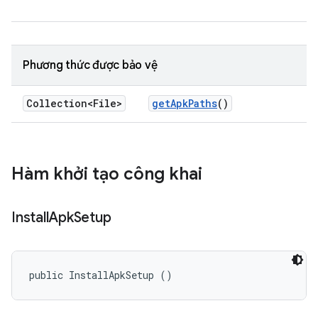
Phương thức được bảo vệ
Collection<File>
get
Apk
Paths
()
Hàm khởi tạo công khai
Install
Apk
Setup
public InstallApkSetup ()