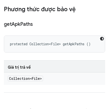
Phương thức được bảo vệ
get
Apk
Paths
protected Collection<File> getApkPaths ()
Giá trị trả về
Collection<File>