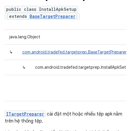
public class InstallApkSetup
extends
BaseTargetPreparer
java.lang.Object
↳
com.android.tradefed.targetprep.BaseTargetPreparer
↳
com.android.tradefed.targetprep.InstallApkSetup
ITargetPreparer
cài đặt một hoặc nhiều tệp apk nằm
trên hệ thống tệp.