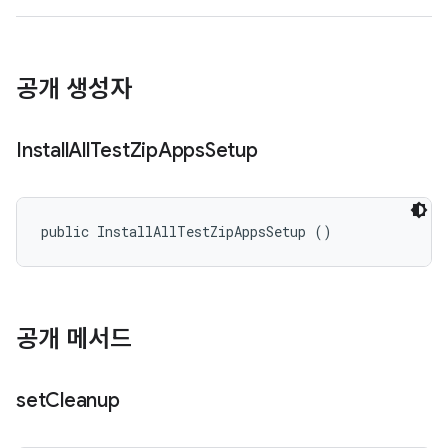
공개 생성자
Install
All
Test
Zip
Apps
Setup
public InstallAllTestZipAppsSetup ()
공개 메서드
set
Cleanup