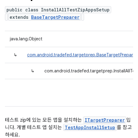
public class InstallAllTestZipAppsSetup
extends
BaseTargetPreparer
java.lang.Object
↳
com.android.tradefed.targetprep.BaseTargetPreparer
↳
com.android.tradefed.targetprep.InstallAllT
테스트 zip에 있는 모든 앱을 설치하는
ITargetPreparer
입
니다. 개별 테스트 앱 설치는
TestAppInstallSetup
를 참고
하세요.