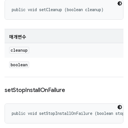
public void setCleanup (boolean cleanup)
매개변수
cleanup
boolean
set
Stop
Install
On
Failure
public void setStopInstallOnFailure (boolean stopI