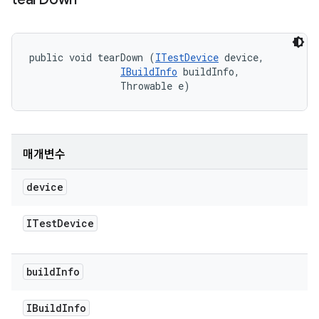
public void tearDown (
ITestDevice
 device, 

IBuildInfo
 buildInfo, 

                Throwable e)
매개변수
device
ITest
Device
build
Info
IBuild
Info