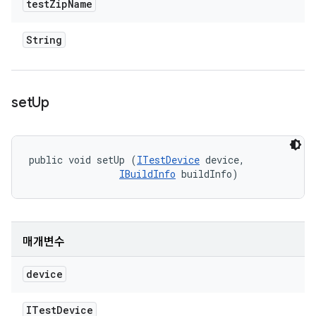
test
Zip
Name
String
set
Up
public void setUp (
ITestDevice
 device, 

IBuildInfo
 buildInfo)
매개변수
device
ITest
Device