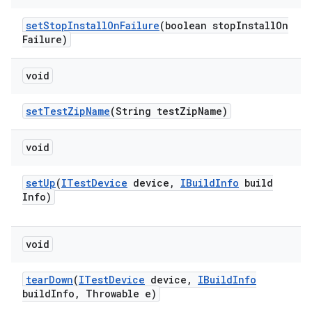
set
Stop
Install
On
Failure
(boolean stop
Install
On
Failure)
void
set
Test
Zip
Name
(String test
Zip
Name)
void
set
Up
(
ITest
Device
device
,
IBuild
Info
build
Info)
void
tear
Down
(
ITest
Device
device
,
IBuild
Info
build
Info
,
Throwable e)