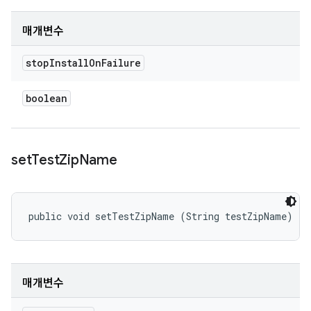
매개변수
stop
Install
On
Failure
boolean
set
Test
Zip
Name
public void setTestZipName (String testZipName)
매개변수