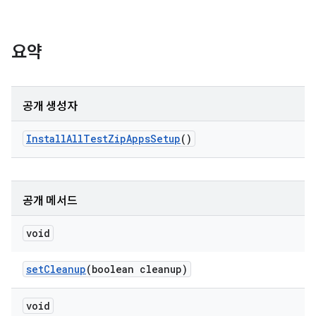
요약
공개 생성자
Install
All
Test
Zip
Apps
Setup
()
공개 메서드
void
set
Cleanup
(boolean cleanup)
void