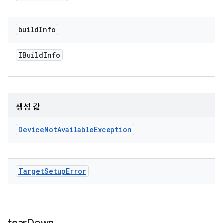
build
Info
IBuild
Info
생성 값
Device
Not
Available
Exception
Target
Setup
Error
tear
Down