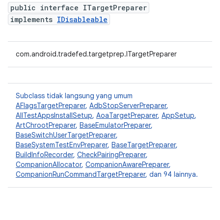
public interface ITargetPreparer
implements
IDisableable
com.android.tradefed.targetprep.ITargetPreparer
Subclass tidak langsung yang umum
AFlagsTargetPreparer
,
AdbStopServerPreparer
,
AllTestAppsInstallSetup
,
AoaTargetPreparer
,
AppSetup
,
ArtChrootPreparer
,
BaseEmulatorPreparer
,
BaseSwitchUserTargetPreparer
,
BaseSystemTestEnvPreparer
,
BaseTargetPreparer
,
BuildInfoRecorder
,
CheckPairingPreparer
,
CompanionAllocator
,
CompanionAwarePreparer
,
CompanionRunCommandTargetPreparer
, dan 94 lainnya.