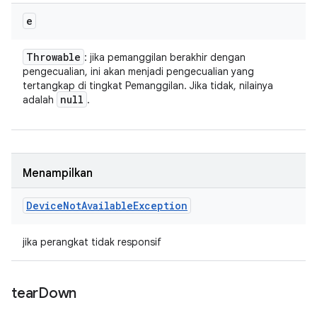
e
Throwable
: jika pemanggilan berakhir dengan
pengecualian, ini akan menjadi pengecualian yang
tertangkap di tingkat Pemanggilan. Jika tidak, nilainya
null
adalah
.
Menampilkan
Device
Not
Available
Exception
jika perangkat tidak responsif
tear
Down