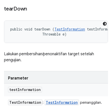
tear
Down
public void tearDown (
TestInformation
 testInformati
                Throwable e)
Lakukan pembersihan/penonaktifan target setelah
pengujian.
Parameter
test
Information
Test
Information
Test
Information
:
pemanggilan.