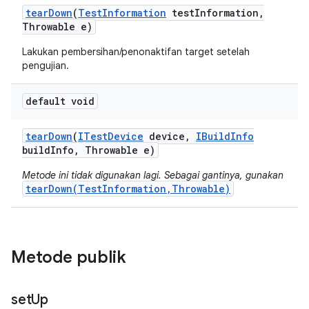
tear
Down
(
Test
Information
test
Information
,
Throwable e)
Lakukan pembersihan/penonaktifan target setelah
pengujian.
default void
tear
Down
(
ITest
Device
device
,
IBuild
Info
build
Info
,
Throwable e)
Metode ini tidak digunakan lagi. Sebagai gantinya, gunakan
tearDown(TestInformation,Throwable)
Metode publik
set
Up