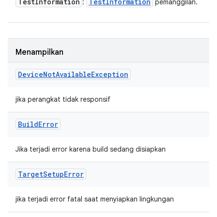
Test
Information
Test
Information
:
pemanggilan.
Menampilkan
Device
Not
Available
Exception
jika perangkat tidak responsif
Build
Error
Jika terjadi error karena build sedang disiapkan
Target
Setup
Error
jika terjadi error fatal saat menyiapkan lingkungan