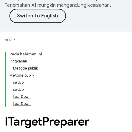
Terjemahan AI mungkin mengandung kesalahan.
AOSP
Pada halaman ini
Ringkasan
Metode publik
Metode publik
setUp
setUp
tearDown
tearDown
ITarget
Preparer