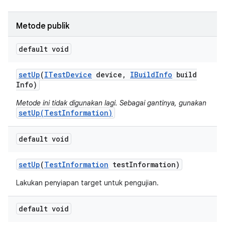
Metode publik
default void
set
Up
(
ITest
Device
device
,
IBuild
Info
build
Info)
Metode ini tidak digunakan lagi. Sebagai gantinya, gunakan
setUp(TestInformation)
default void
set
Up
(
Test
Information
test
Information)
Lakukan penyiapan target untuk pengujian.
default void