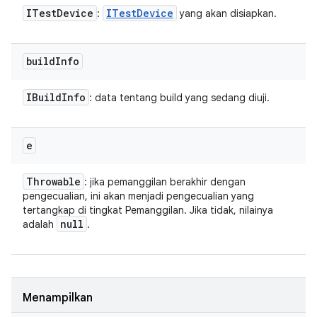
ITest
Device
ITest
Device
:
yang akan disiapkan.
build
Info
IBuild
Info
: data tentang build yang sedang diuji.
e
Throwable
: jika pemanggilan berakhir dengan
pengecualian, ini akan menjadi pengecualian yang
tertangkap di tingkat Pemanggilan. Jika tidak, nilainya
null
adalah
.
Menampilkan