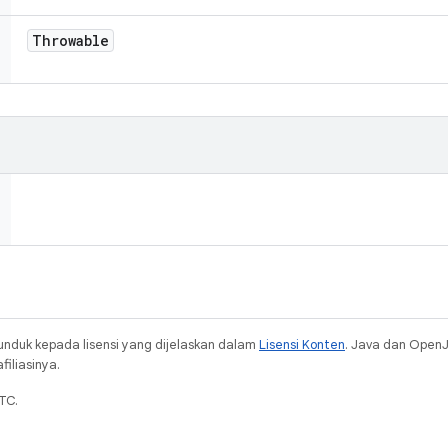
Throwable
unduk kepada lisensi yang dijelaskan dalam
Lisensi Konten
. Java dan Open
iliasinya.
TC.