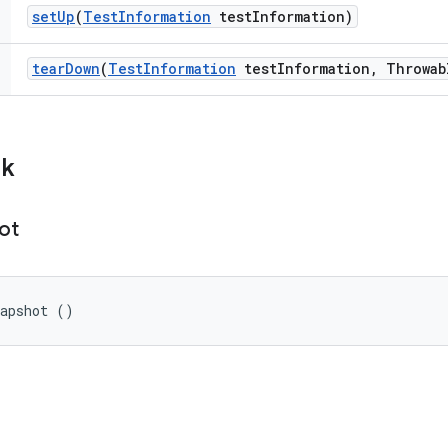
set
Up
(
Test
Information
test
Information)
tear
Down
(
Test
Information
test
Information
,
Throwab
ik
ot
napshot ()