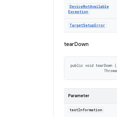
Device
Not
Available
Exception
Target
Setup
Error
tear
Down
public void tearDown (
                Throwa
Parameter
test
Information