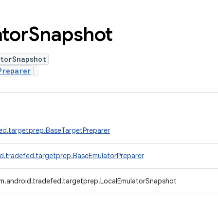
tor
Snapshot
atorSnapshot
Preparer
ed.targetprep.BaseTargetPreparer
d.tradefed.targetprep.BaseEmulatorPreparer
m.android.tradefed.targetprep.LocalEmulatorSnapshot