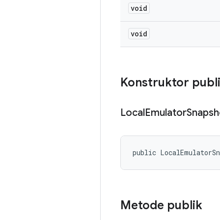
void
void
Konstruktor publ
Local
Emulator
Snapsh
public LocalEmulatorS
Metode publik