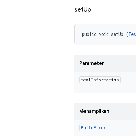
set
Up
public void setUp (
Tes
Parameter
test
Information
Menampilkan
Build
Error