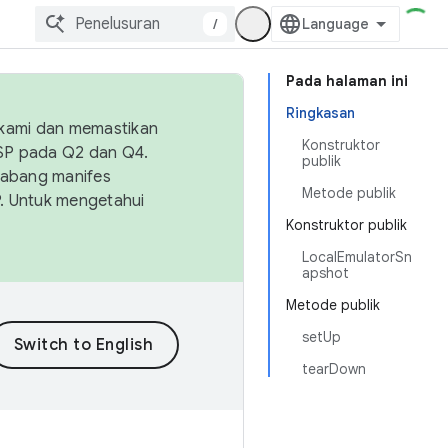
/
Pada halaman ini
Ringkasan
 kami dan memastikan
Konstruktor
OSP pada Q2 dan Q4.
publik
Cabang manifes
Metode publik
SP. Untuk mengetahui
Konstruktor publik
LocalEmulatorSn
apshot
Metode publik
setUp
tearDown