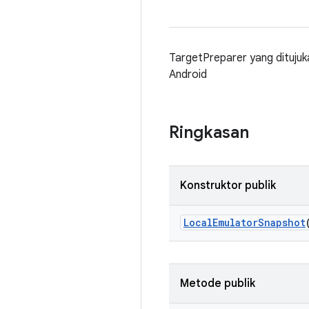
TargetPreparer yang dituju
Android
Ringkasan
Konstruktor publik
Local
Emulator
Snapshot
Metode publik