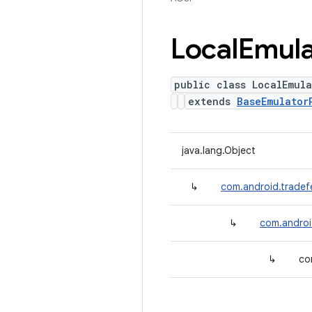
Local
Emula
public class LocalEmul
extends
BaseEmulator
java.lang.Object
↳
com.android.tradef
↳
com.androi
↳
co