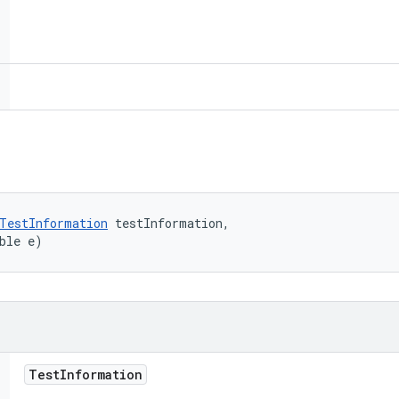
TestInformation
 testInformation, 

ble e)
Test
Information