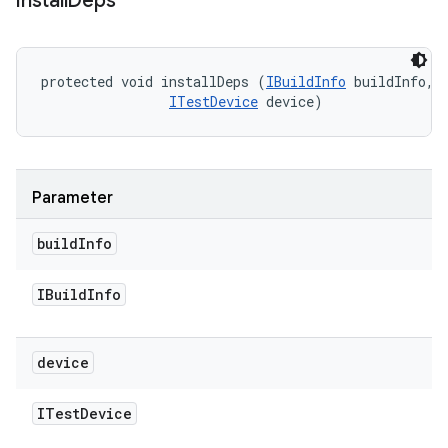
install
Deps
protected void installDeps (
IBuildInfo
 buildInfo, 

ITestDevice
 device)
Parameter
build
Info
IBuild
Info
device
ITest
Device