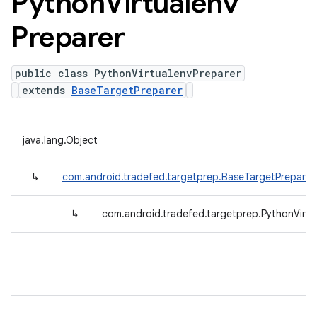
Python
Virtualenv
Preparer
public class PythonVirtualenvPreparer
extends
BaseTargetPreparer
java.lang.Object
↳
com.android.tradefed.targetprep.BaseTargetPreparer
↳
com.android.tradefed.targetprep.PythonVirtu