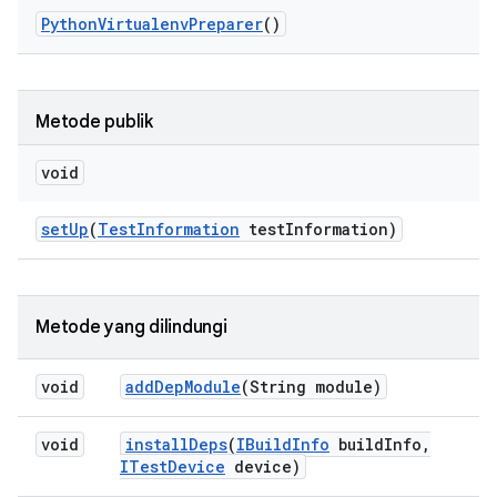
Python
Virtualenv
Preparer
()
Metode publik
void
set
Up
(
Test
Information
test
Information)
Metode yang dilindungi
void
add
Dep
Module
(String module)
void
install
Deps
(
IBuild
Info
build
Info
,
ITest
Device
device)