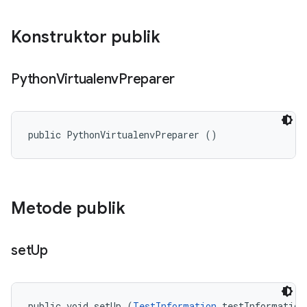
Konstruktor publik
Python
Virtualenv
Preparer
public PythonVirtualenvPreparer ()
Metode publik
set
Up
public void setUp (
TestInformation
 testInformation