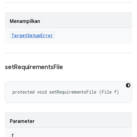
Menampilkan
Target
Setup
Error
set
Requirements
File
protected void setRequirementsFile (File f)
Parameter
f