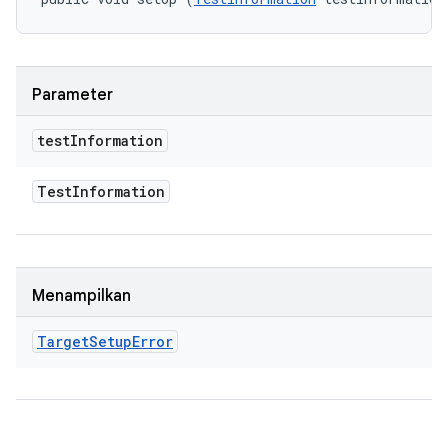
Parameter
test
Information
Test
Information
Menampilkan
Target
Setup
Error