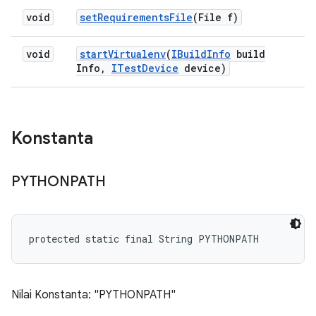
void
set
Requirements
File
(File f)
void
start
Virtualenv
(
IBuild
Info
build
Info
,
ITest
Device
device)
Konstanta
PYTHONPATH
protected static final String PYTHONPATH
Nilai Konstanta: "PYTHONPATH"