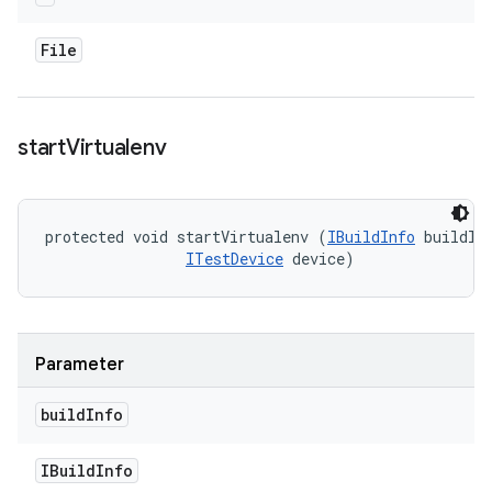
File
start
Virtualenv
protected void startVirtualenv (
IBuildInfo
 buildInf
ITestDevice
 device)
Parameter
build
Info
IBuild
Info