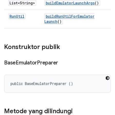
List<String>
build
Emulator
Launch
Args
()
Run
Util
build
Run
Util
For
Emulator
Launch
()
Konstruktor publik
Base
Emulator
Preparer
public BaseEmulatorPreparer ()
Metode yang dilindungi