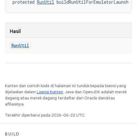
protected 
RunUtil
 buildRunUtilForEmulatorLaunch ()
Hasil
Run
Util
Konten dan contoh kode di halaman ini tunduk kepada lisensi yang
dijelaskan dalam
Lisensi Konten
. Java dan OpenJDK adalah merek
dagang atau merek dagang terdaftar dari Oracle dan/atau
afiliasinya.
Terakhir diperbarui pada 2026-06-22 UTC.
BUILD