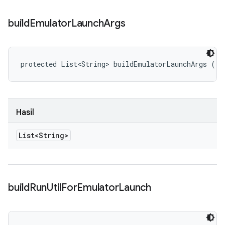
build
Emulator
Launch
Args
protected List<String> buildEmulatorLaunchArgs ()
Hasil
List<String>
build
Run
Util
For
Emulator
Launch