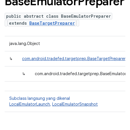
Base
Emulator
Preparer
public abstract class BaseEmulatorPreparer
extends
BaseTargetPreparer
java.lang.Object
↳
com.android.tradefed.targetprep.BaseTargetPreparer
↳
com.android.tradefed.targetprep.BaseEmulatorP
Subclass langsung yang dikenal
LocalEmulatorLaunch
,
LocalEmulatorSnapshot