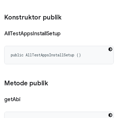
Konstruktor publik
All
Test
Apps
Install
Setup
public AllTestAppsInstallSetup ()
Metode publik
get
Abi