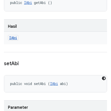
public 
IAbi
 getAbi ()
Hasil
IAbi
set
Abi
public void setAbi (
IAbi
 abi)
Parameter