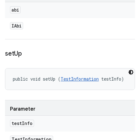
abi
IAbi
set
Up
public void setUp (
TestInformation
 testInfo)
Parameter
test
Info
Test
Information