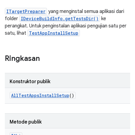
ITargetPreparer
yang menginstal semua aplikasi dari
folder
IDeviceBuildInfo.getTestsDir()
ke
perangkat. Untuk penginstalan aplikasi pengujian satu per
satu, lihat
TestAppInstallSetup
Ringkasan
Konstruktor publik
All
Test
Apps
Install
Setup
()
Metode publik