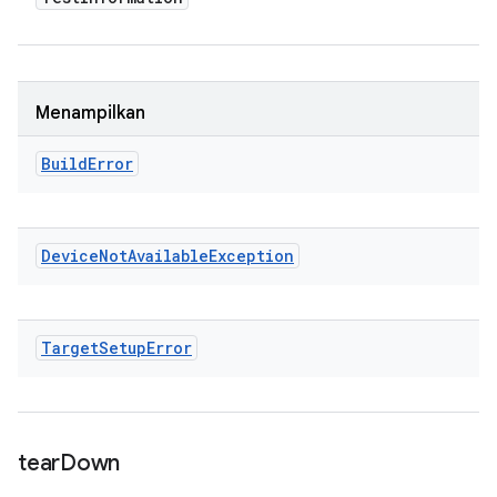
Menampilkan
Build
Error
Device
Not
Available
Exception
Target
Setup
Error
tear
Down