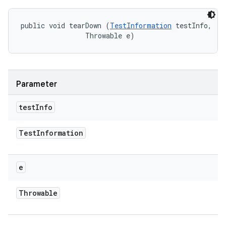
public void tearDown (
TestInformation
 testInfo, 

                Throwable e)
Parameter
test
Info
Test
Information
e
Throwable