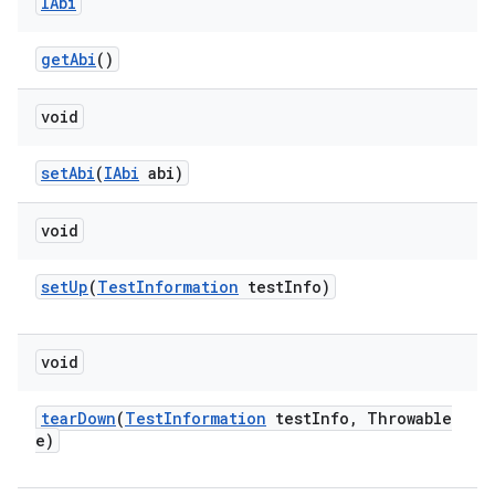
IAbi
get
Abi
()
void
set
Abi
(
IAbi
abi)
void
set
Up
(
Test
Information
test
Info)
void
tear
Down
(
Test
Information
test
Info
,
Throwable
e)