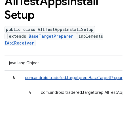
All
Test
Apps
Install
Setup
public class AllTestAppsInstallSetup
extends
BaseTargetPreparer
implements
IAbiReceiver
java.lang.Object
↳
com.android.tradefed.targetprep.BaseTargetPreparer
↳
com.android.tradefed.targetprep.AllTestApps