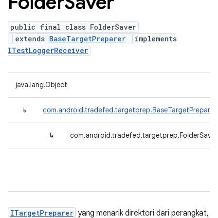
Folder
Saver
public final class FolderSaver
extends
BaseTargetPreparer
implements
ITestLoggerReceiver
java.lang.Object
↳
com.android.tradefed.targetprep.BaseTargetPreparer
↳
com.android.tradefed.targetprep.FolderSaver
ITargetPreparer
yang menarik direktori dari perangkat,