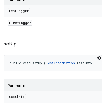
Parameter
test
Logger
ITest
Logger
set
Up
public void setUp (
TestInformation
 testInfo)
Parameter
test
Info