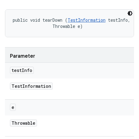
public void tearDown (
TestInformation
 testInfo, 

                Throwable e)
Parameter
test
Info
Test
Information
e
Throwable