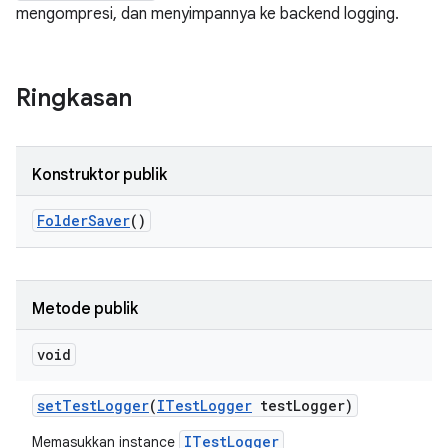
mengompresi, dan menyimpannya ke backend logging.
Ringkasan
Konstruktor publik
Folder
Saver
()
Metode publik
void
set
Test
Logger
(
ITest
Logger
test
Logger)
ITestLogger
Memasukkan instance