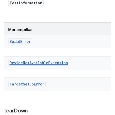
Test
Information
Menampilkan
Build
Error
Device
Not
Available
Exception
Target
Setup
Error
tear
Down