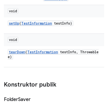
void
set
Up
(
Test
Information
test
Info)
void
tear
Down
(
Test
Information
test
Info
,
Throwable
e)
Konstruktor publik
Folder
Saver