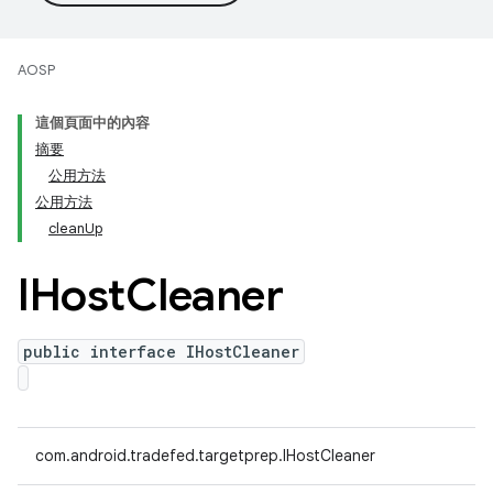
AOSP
這個頁面中的內容
摘要
公用方法
公用方法
cleanUp
IHost
Cleaner
public interface IHostCleaner
com.android.tradefed.targetprep.IHostCleaner