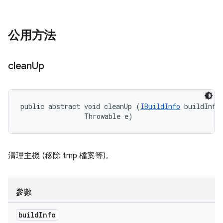
公用方法
clean
Up
public abstract void cleanUp (
IBuildInfo
 buildInfo,
                Throwable e)
清理主機 (移除 tmp 檔案等)。
參數
build
Info