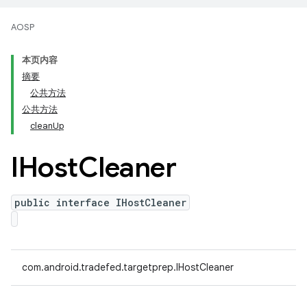
AOSP
本页内容
摘要
公共方法
公共方法
cleanUp
IHost
Cleaner
public interface IHostCleaner
com.android.tradefed.targetprep.IHostCleaner