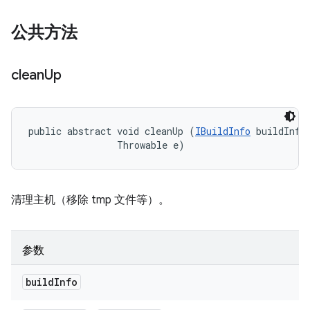
公共方法
clean
Up
public abstract void cleanUp (
IBuildInfo
 buildInfo,
                Throwable e)
清理主机（移除 tmp 文件等）。
参数
build
Info