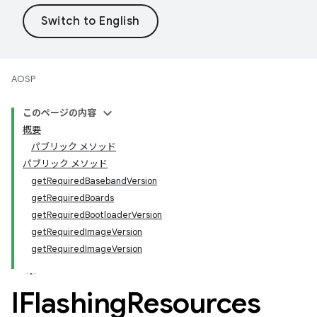
AOSP
このページの内容
概要
パブリック メソッド
パブリック メソッド
getRequiredBasebandVersion
getRequiredBoards
getRequiredBootloaderVersion
getRequiredImageVersion
getRequiredImageVersion
IFlashing
Resources