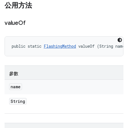
公用方法
value
Of
public static 
FlashingMethod
 valueOf (String name)
參數
name
String