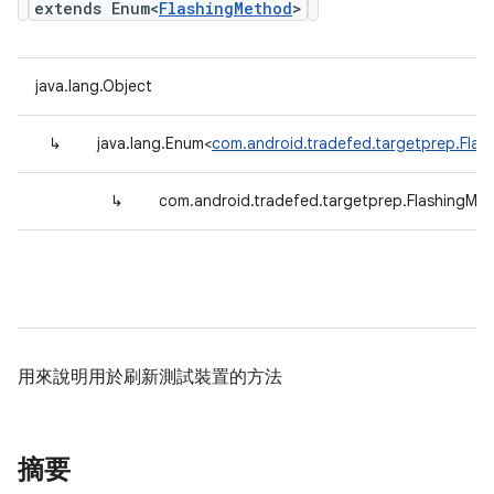
extends Enum<
FlashingMethod
>
java.lang.Object
↳
java.lang.Enum<
com.android.tradefed.targetprep.Fla
↳
com.android.tradefed.targetprep.FlashingMe
用來說明用於刷新測試裝置的方法
摘要