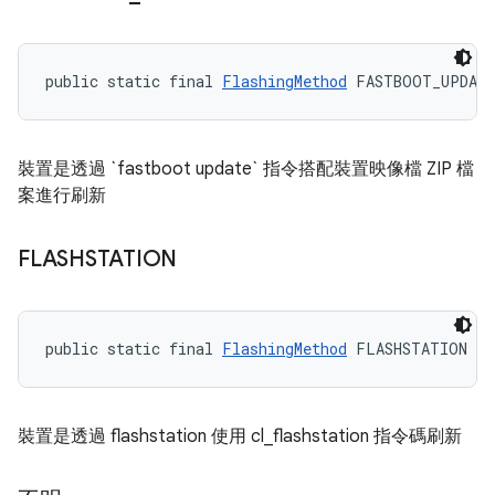
public static final 
FlashingMethod
 FASTBOOT_UPDAT
裝置是透過 `fastboot update` 指令搭配裝置映像檔 ZIP 檔
案進行刷新
FLASHSTATION
public static final 
FlashingMethod
 FLASHSTATION
裝置是透過 flashstation 使用 cl_flashstation 指令碼刷新