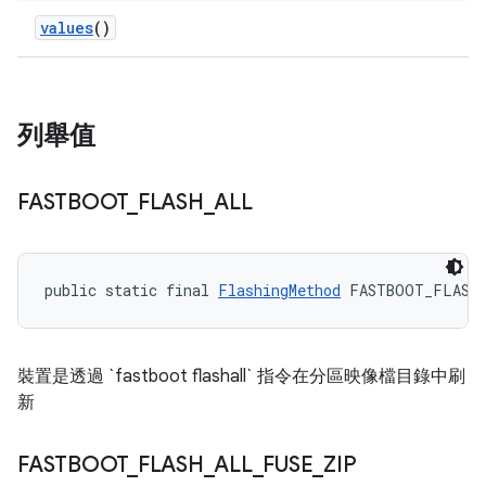
values
()
列舉值
FASTBOOT
_
FLASH
_
ALL
public static final 
FlashingMethod
 FASTBOOT_FLASH
裝置是透過 `fastboot flashall` 指令在分區映像檔目錄中刷
新
FASTBOOT
_
FLASH
_
ALL
_
FUSE
_
ZIP