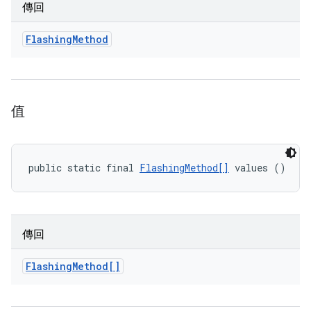
傳回
Flashing
Method
值
public static final 
FlashingMethod[]
 values ()
傳回
Flashing
Method[]