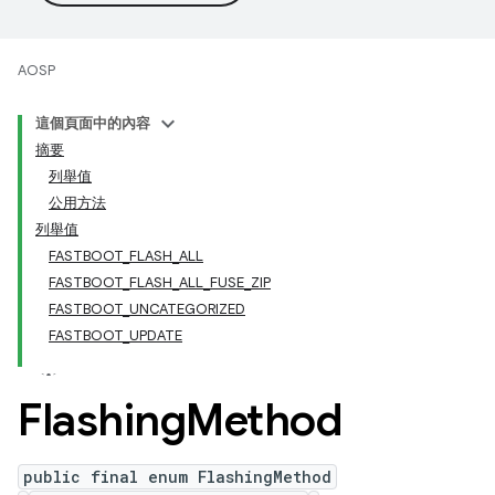
AOSP
這個頁面中的內容
摘要
列舉值
公用方法
列舉值
FASTBOOT_FLASH_ALL
FASTBOOT_FLASH_ALL_FUSE_ZIP
FASTBOOT_UNCATEGORIZED
FASTBOOT_UPDATE
Flashing
Method
public final enum FlashingMethod