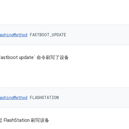
ashingMethod
 FASTBOOT_UPDATE
astboot update` 命令刷写了设备
ashingMethod
 FLASHSTATION
过 FlashStation 刷写设备