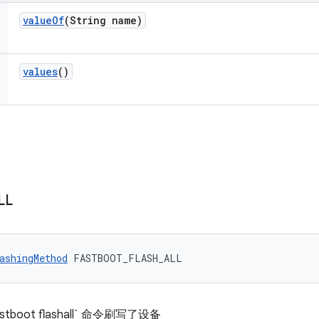
value
Of
(String name)
values
()
LL
ashingMethod
 FASTBOOT_FLASH_ALL
oot flashall` 命令刷写了设备