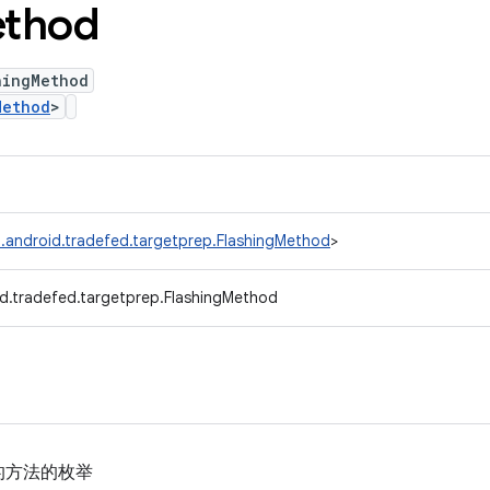
thod
hingMethod
Method
>
.android.tradefed.targetprep.FlashingMethod
>
d.tradefed.targetprep.FlashingMethod
的方法的枚举