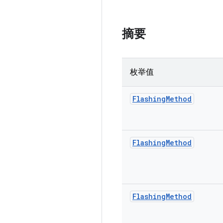
摘要
枚举值
Flashing
Method
Flashing
Method
Flashing
Method