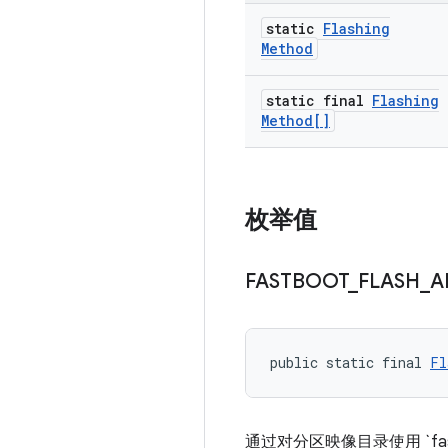
static
Flashing
Method
static final
Flashing
Method[]
枚举值
FASTBOOT
_
FLASH
_
A
public static final 
Fl
通过对分区映像目录使用 `fastb