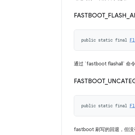
FASTBOOT
_
FLASH
_
A
public static final 
Fl
通过 `fastboot flash
FASTBOOT
_
UNCATE
public static final 
Fl
fastboot 刷写的回退，