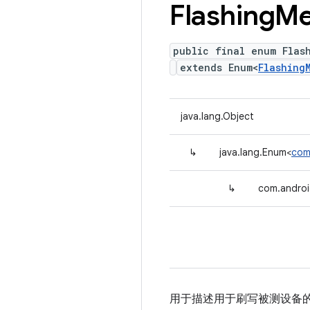
Flashing
Me
public final enum Flas
extends Enum<
Flashing
java.lang.Object
↳
java.lang.Enum<
com
↳
com.androi
用于描述用于刷写被测设备