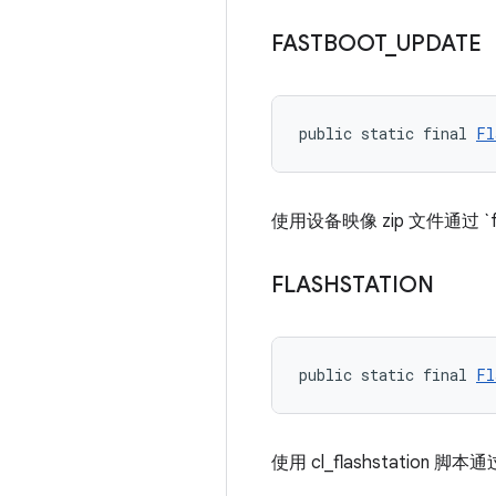
FASTBOOT
_
UPDATE
public static final 
Fl
使用设备映像 zip 文件通过 `f
FLASHSTATION
public static final 
Fl
使用 cl_flashstation 脚本通