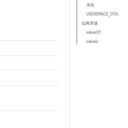
未知
USERSPACE_OTA
公共方法
valueOf
values