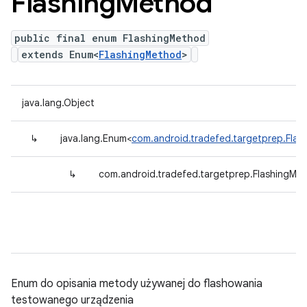
Flashing
Method
public final enum FlashingMethod
extends Enum<
FlashingMethod
>
java.lang.Object
↳
java.lang.Enum<
com.android.tradefed.targetprep.Fla
↳
com.android.tradefed.targetprep.FlashingMe
Enum do opisania metody używanej do flashowania
testowanego urządzenia