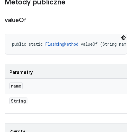
Metody publiczne
value
Of
public static 
FlashingMethod
 valueOf (String name)
Parametry
name
String
Zwroty