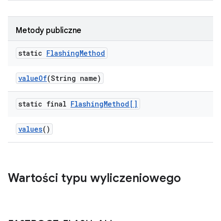
Metody publiczne
static
Flashing
Method
value
Of
(String name)
static final
Flashing
Method[]
values
()
Wartości typu wyliczeniowego