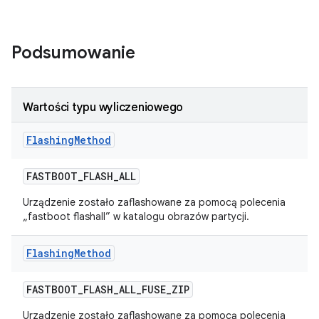
Podsumowanie
Wartości typu wyliczeniowego
Flashing
Method
FASTBOOT
_
FLASH
_
ALL
Urządzenie zostało zaflashowane za pomocą polecenia
„fastboot flashall” w katalogu obrazów partycji.
Flashing
Method
FASTBOOT
_
FLASH
_
ALL
_
FUSE
_
ZIP
Urządzenie zostało zaflashowane za pomocą polecenia