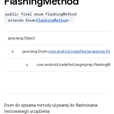
Flashing
Method
public final enum FlashingMethod
extends Enum<
FlashingMethod
>
java.lang.Object
↳
java.lang.Enum<
com.android.tradefed.targetprep.Fla
↳
com.android.tradefed.targetprep.FlashingMe
Enum do opisania metody używanej do flashowania
testowanego urządzenia