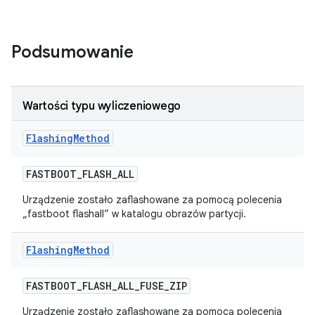
Podsumowanie
Wartości typu wyliczeniowego
Flashing
Method
FASTBOOT
_
FLASH
_
ALL
Urządzenie zostało zaflashowane za pomocą polecenia
„fastboot flashall” w katalogu obrazów partycji.
Flashing
Method
FASTBOOT
_
FLASH
_
ALL
_
FUSE
_
ZIP
Urządzenie zostało zaflashowane za pomocą polecenia