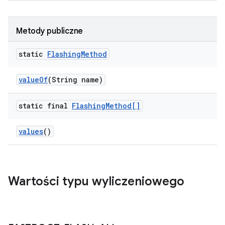
Metody publiczne
static
Flashing
Method
value
Of
(String name)
static final
Flashing
Method[]
values
()
Wartości typu wyliczeniowego