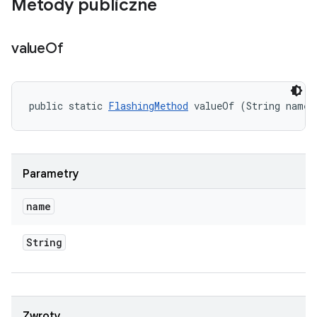
Metody publiczne
value
Of
public static 
FlashingMethod
 valueOf (String name)
Parametry
name
String
Zwroty