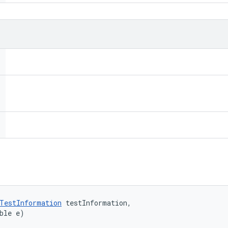
TestInformation
 testInformation, 

ble e)