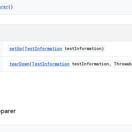
arer
()
set
Up
(
Test
Information
test
Information)
tear
Down
(
Test
Information
test
Information
,
Throwab
eparer