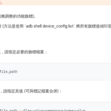
。
r
由遠端服務調整的功能旗標)。
是使用 `adb shell device_config list` 將所有旗標
試，請指定必要的旗標檔案：
file_path
，請指定其值 (可與標記檔案合併)：
file_path --flag-value=namespace/name=value