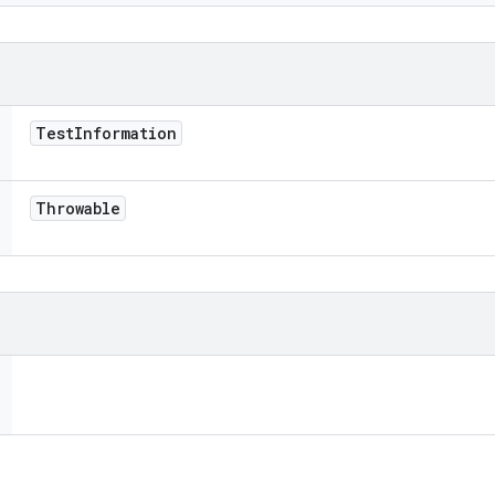
Test
Information
Throwable