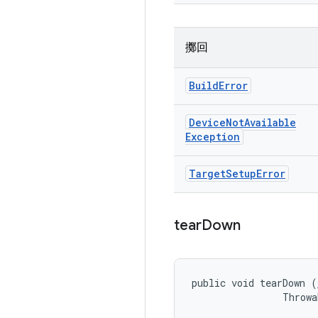
擲回
Build
Error
Device
Not
Available
Exception
Target
Setup
Error
tear
Down
public void tearDown (
                Throwa