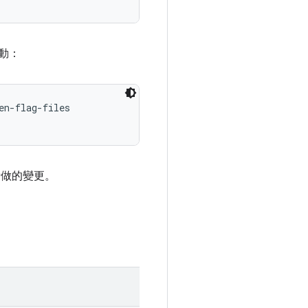
動：
n-flag-files

具所做的變更。