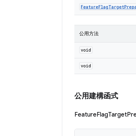
Feature
Flag
Target
Prep
公用方法
void
void
公用建構函式
Feature
Flag
Target
Pr