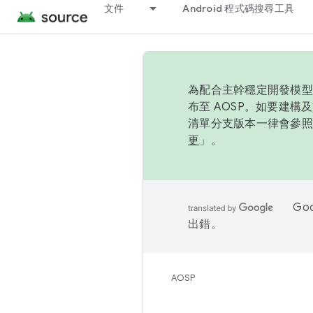
文件
Android 程式碼搜尋工具
為配合主幹穩定開發模型，
布至 AOSP。如要建構及
清單分支版本一律會參照推
更
」。
Go
出錯。
AOSP