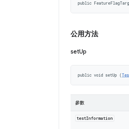
public FeatureFlagTar
公用方法
set
Up
public void setUp (
Tes
參數
test
Information