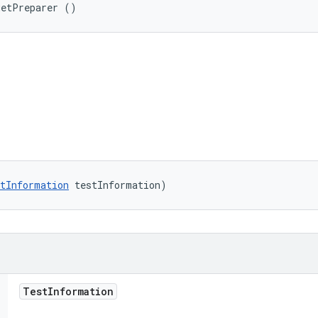
getPreparer ()
tInformation
 testInformation)
Test
Information