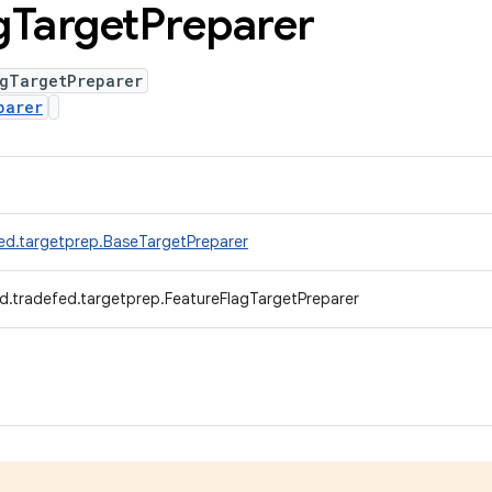
g
Target
Preparer
agTargetPreparer
parer
ed.targetprep.BaseTargetPreparer
d.tradefed.targetprep.FeatureFlagTargetPreparer