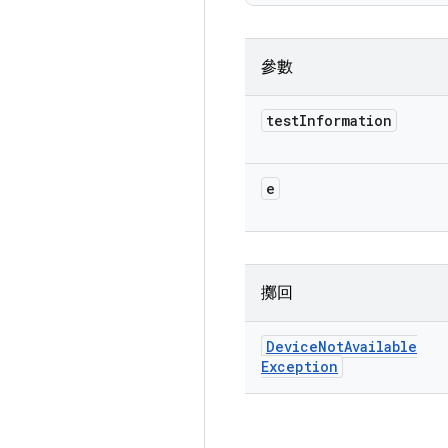
參數
test
Information
e
擲回
Device
Not
Available
Exception