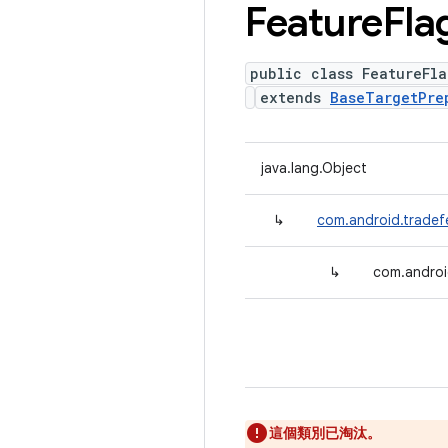
Feature
Fla
public class FeatureFl
extends
BaseTargetPre
java.lang.Object
↳
com.android.tradef
↳
com.androi
這個類別已淘汰。