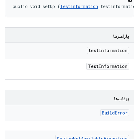
public void setUp (
TestInformation
 testInformation
پارامترها
test
Information
Test
Information
پرتاب‌ها
Build
Error
Device
Not
Available
Exception