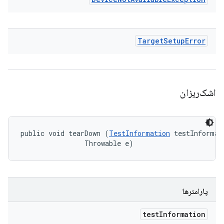
Target
Setup
Error
اشک‌ریزان
public void tearDown (
TestInformation
 testInformati
                Throwable e)
پارامترها
test
Information