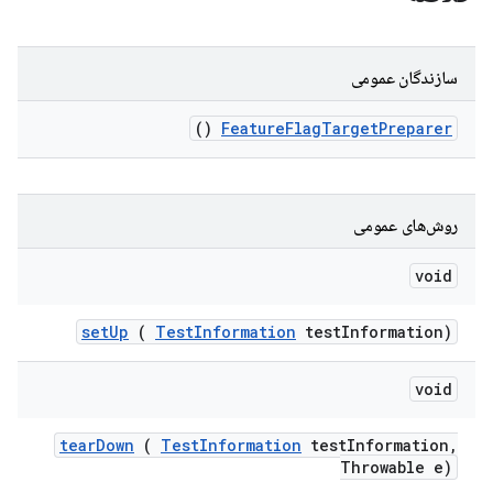
سازندگان عمومی
()
Feature
Flag
Target
Preparer
روش‌های عمومی
void
set
Up
(
Test
Information
test
Information)
void
tear
Down
(
Test
Information
test
Information
,
Throwable e)