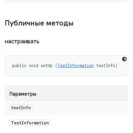
Публичные методы
настраивать
public void setUp (
TestInformation
 testInfo)
Параметры
test
Info
Test
Information