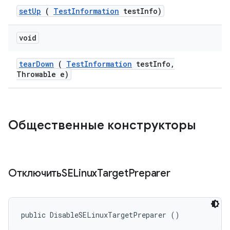
set
Up
(
Test
Information
test
Info)
void
tear
Down
(
Test
Information
test
Info
,
Throwable e)
Общественные конструкторы
ОтключитьSELinux
Target
Preparer
public DisableSELinuxTargetPreparer ()