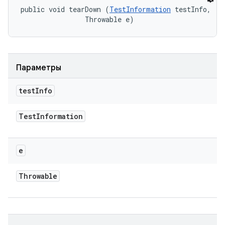
public void tearDown (
TestInformation
 testInfo, 

                Throwable e)
Параметры
test
Info
Test
Information
e
Throwable