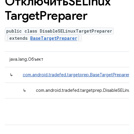
ОтключитьSELinux
Target
Preparer
public class DisableSELinuxTargetPreparer
extends
BaseTargetPreparer
java.lang.Объект
↳
com.android.tradefed.targetprep.BaseTargetPreparer
↳
com.android.tradefed.targetprep.DisableSELinux