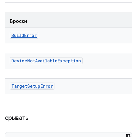
Броски
Build
Error
Device
Not
Available
Exception
Target
Setup
Error
срывать