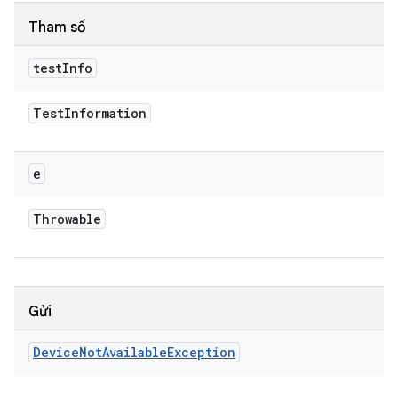
Tham số
test
Info
Test
Information
e
Throwable
Gửi
Device
Not
Available
Exception