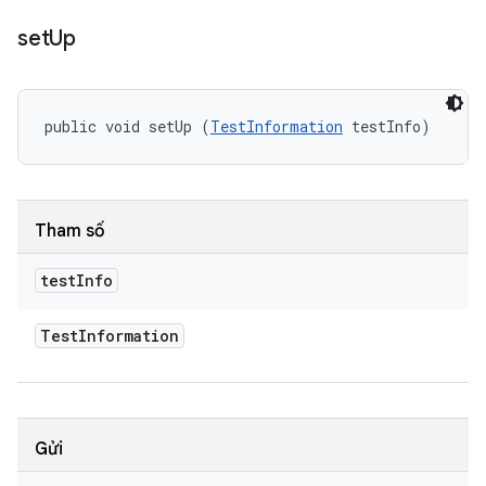
set
Up
public void setUp (
TestInformation
 testInfo)
Tham số
test
Info
Test
Information
Gửi