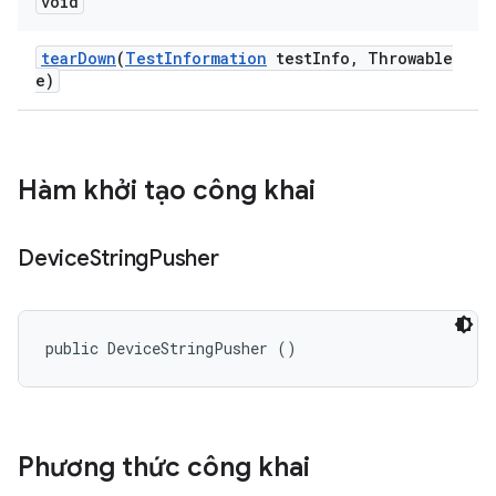
void
tear
Down
(
Test
Information
test
Info
,
Throwable
e)
Hàm khởi tạo công khai
Device
String
Pusher
public DeviceStringPusher ()
Phương thức công khai