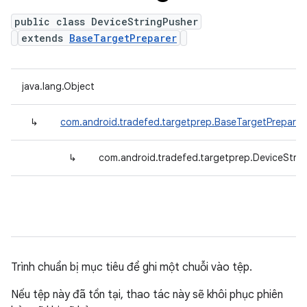
public class DeviceStringPusher
extends
BaseTargetPreparer
java.lang.Object
↳
com.android.tradefed.targetprep.BaseTargetPreparer
↳
com.android.tradefed.targetprep.DeviceStrin
Trình chuẩn bị mục tiêu để ghi một chuỗi vào tệp.
Nếu tệp này đã tồn tại, thao tác này sẽ khôi phục phiên