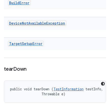
Build
Error
Device
Not
Available
Exception
Target
Setup
Error
tear
Down
public void tearDown (
TestInformation
 testInfo, 

                Throwable e)