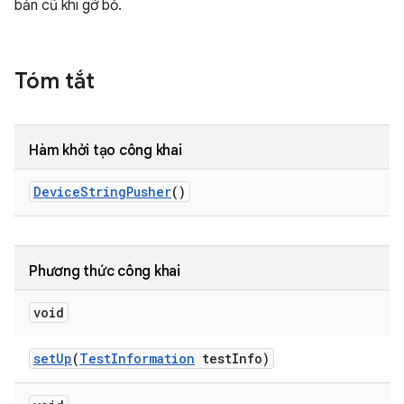
bản cũ khi gỡ bỏ.
Tóm tắt
Hàm khởi tạo công khai
Device
String
Pusher
()
Phương thức công khai
void
set
Up
(
Test
Information
test
Info)