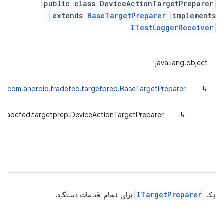
public class DeviceActionTargetPreparer
extends
BaseTargetPreparer
implements
ITestLoggerReceiver
java.lang.object
com.android.tradefed.targetprep.BaseTargetPreparer
↳
.tradefed.targetprep.DeviceActionTargetPreparer
↳
یک
ITargetPreparer
برای انجام اقدامات دستگاه.