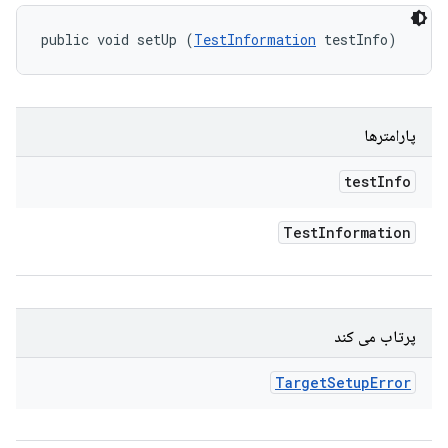
public void setUp (
TestInformation
 testInfo)
پارامترها
test
Info
Test
Information
پرتاب می کند
Target
Setup
Error