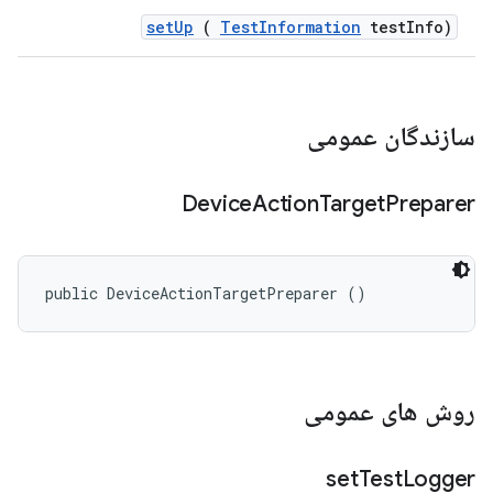
set
Up
(
Test
Information
test
Info)
سازندگان عمومی
Device
Action
Target
Preparer
public DeviceActionTargetPreparer ()
روش های عمومی
set
Test
Logger