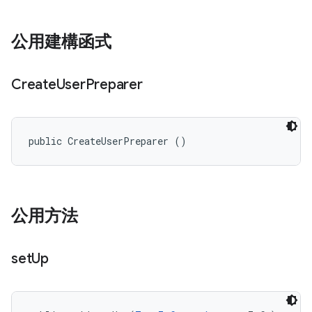
公用建構函式
Create
User
Preparer
public CreateUserPreparer ()
公用方法
set
Up