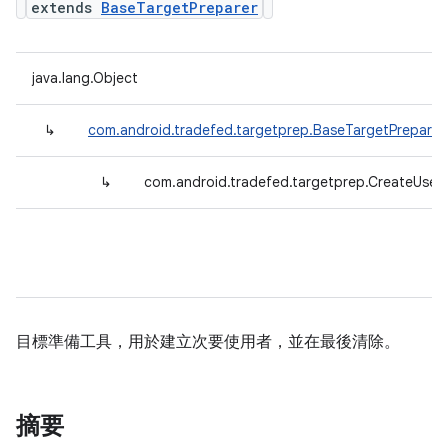
extends
BaseTargetPreparer
java.lang.Object
↳
com.android.tradefed.targetprep.BaseTargetPreparer
↳
com.android.tradefed.targetprep.CreateUser
目標準備工具，用於建立次要使用者，並在最後清除。
摘要