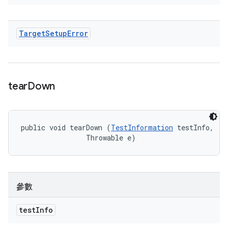
Target
Setup
Error
tear
Down
public void tearDown (
TestInformation
 testInfo, 

                Throwable e)
參數
test
Info