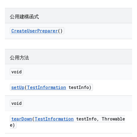
公用建構函式
Create
User
Preparer
()
公用方法
void
set
Up
(
Test
Information
test
Info)
void
tear
Down
(
Test
Information
test
Info
,
Throwable
e)