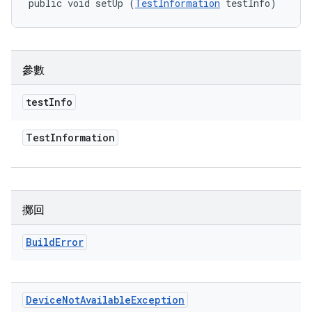
public void setUp (
TestInformation
 testInfo)
參數
test
Info
Test
Information
擲回
Build
Error
Device
Not
Available
Exception