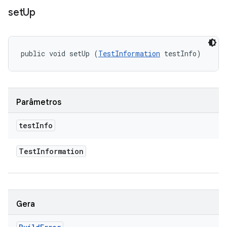
set
Up
public void setUp (
TestInformation
 testInfo)
Parâmetros
test
Info
Test
Information
Gera