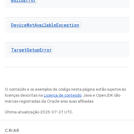
Build
Error
Device
Not
Available
Exception
Target
Setup
Error
O conteúdo e os exemplos de código nesta página estão sujeitos às
licenças descritas na
Licença de conteúdo
. Java e OpenJDK são
marcas registradas da Oracle e/ou suas afiliadas.
Última atualização 2025-07-27 UTC.
CRIAR