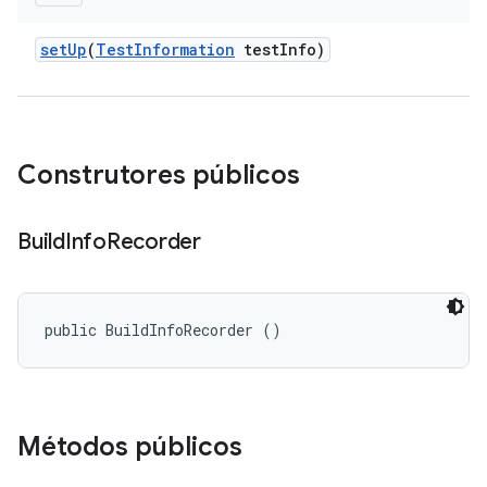
set
Up
(
Test
Information
test
Info)
Construtores públicos
Build
Info
Recorder
public BuildInfoRecorder ()
Métodos públicos