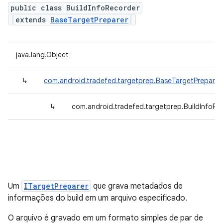
public class BuildInfoRecorder
extends
BaseTargetPreparer
java.lang.Object
↳
com.android.tradefed.targetprep.BaseTargetPreparer
↳
com.android.tradefed.targetprep.BuildInfoRe
Um
ITargetPreparer
que grava metadados de
informações do build em um arquivo especificado.
O arquivo é gravado em um formato simples de par de