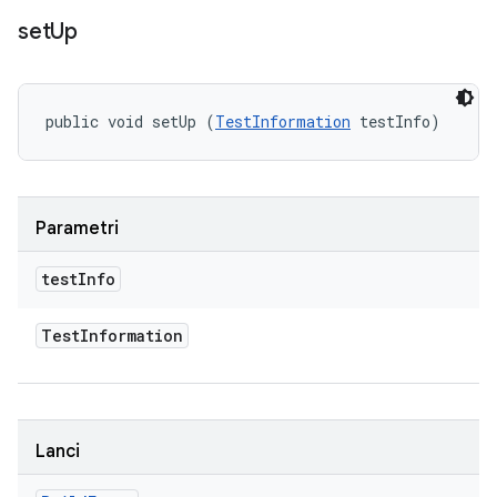
set
Up
public void setUp (
TestInformation
 testInfo)
Parametri
test
Info
Test
Information
Lanci