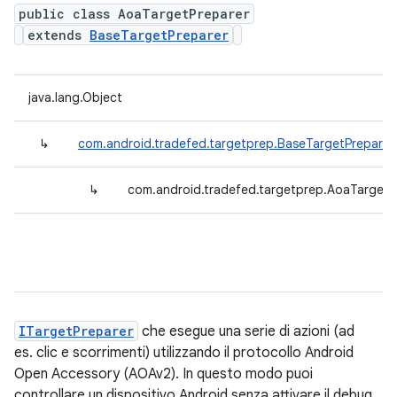
public class AoaTargetPreparer
extends
BaseTargetPreparer
java.lang.Object
↳
com.android.tradefed.targetprep.BaseTargetPreparer
↳
com.android.tradefed.targetprep.AoaTargetP
ITargetPreparer
che esegue una serie di azioni (ad
es. clic e scorrimenti) utilizzando il protocollo Android
Open Accessory (AOAv2). In questo modo puoi
controllare un dispositivo Android senza attivare il debug