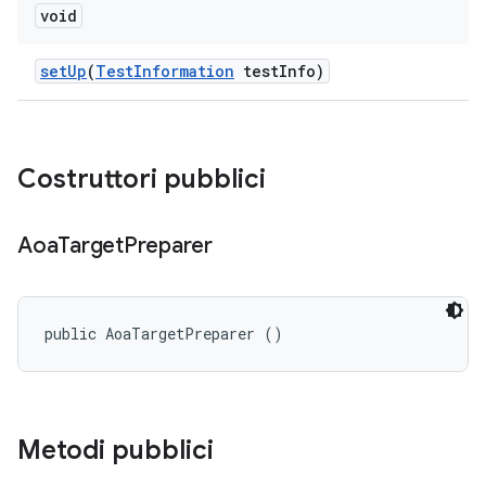
void
set
Up
(
Test
Information
test
Info)
Costruttori pubblici
Aoa
Target
Preparer
public AoaTargetPreparer ()
Metodi pubblici