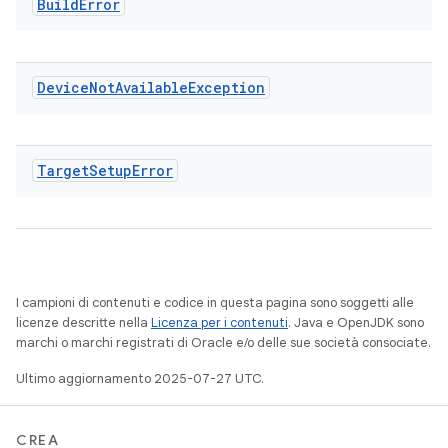
Build
Error
Device
Not
Available
Exception
Target
Setup
Error
I campioni di contenuti e codice in questa pagina sono soggetti alle
licenze descritte nella
Licenza per i contenuti
. Java e OpenJDK sono
marchi o marchi registrati di Oracle e/o delle sue società consociate.
Ultimo aggiornamento 2025-07-27 UTC.
CREA