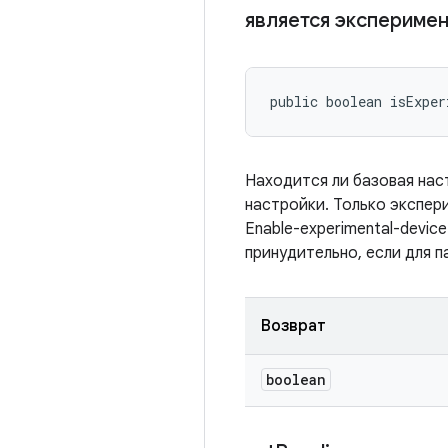
является экспериме
public boolean isExpe
Находится ли базовая нас
настройки. Только экспер
Enable-experimental-devic
принудительно, если для па
Возврат
boolean