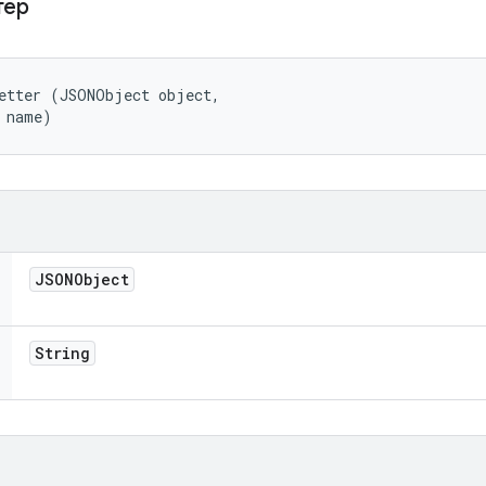
тер
etter (JSONObject object, 

 name)
JSONObject
String