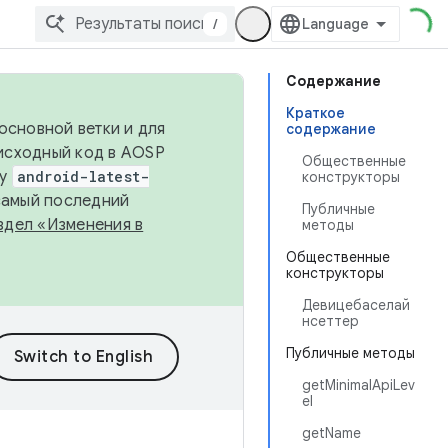
/
Содержание
Краткое
основной ветки и для
содержание
исходный код в AOSP
Общественные
ку
android-latest-
конструкторы
 самый последний
Публичные
здел «Изменения в
методы
Общественные
конструкторы
Девицебаселай
нсеттер
Публичные методы
getMinimalApiLev
el
getName