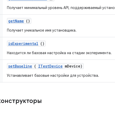
Получает минимальный уровень API, поддерживаемый устан
get
Name
()
Получает уникальное имя установщика.
is
Experimental
()
Находится ли базовая настройка на стадии эксперимента.
set
Baseline
(
ITest
Device
m
Device)
Устанавливает базовые настройки для устройства.
конструкторы