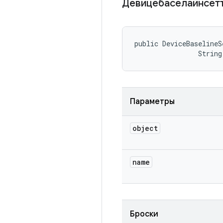
Девицебаселайнсет
public DeviceBaselineS
                String
Параметры
object
name
Броски