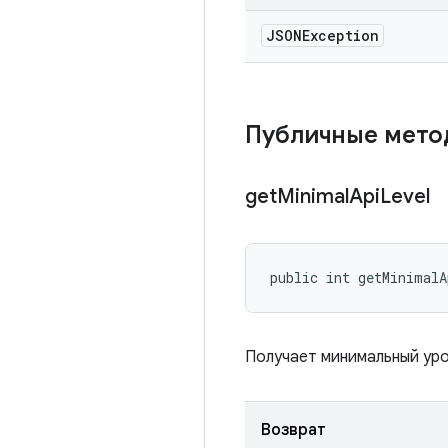
JSONException
Публичные мет
get
Minimal
Api
Level
public int getMinimal
Получает минимальный уро
Возврат