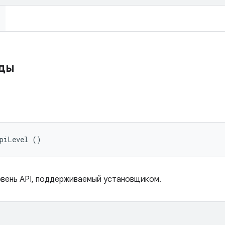
оды
ApiLevel ()
вень API, поддерживаемый установщиком.