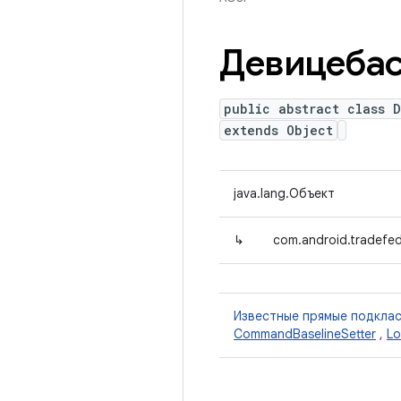
Девицебас
public abstract class 
extends Object
java.lang.Объект
↳
com.android.tradefed.
Известные прямые подкла
CommandBaselineSetter
,
Lo