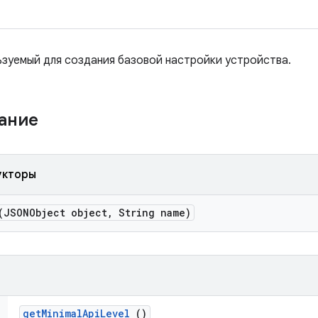
ьзуемый для создания базовой настройки устройства.
жание
укторы
JSONObject object
,
String name)
get
Minimal
Api
Level
()