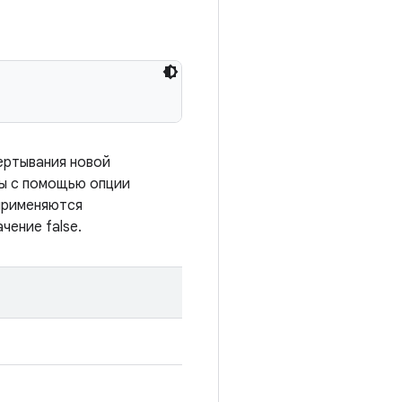
ертывания новой
ны с помощью опции
 применяются
чение false.