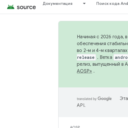
Документация
Поиск кода And
Начиная с 2026 года, 
обеспечения стабильн
во 2-м и 4-м квартала
release
. Ветка
andro
релиз, выпущенный в 
AOSP»
.
Эта
API
.
AOSP