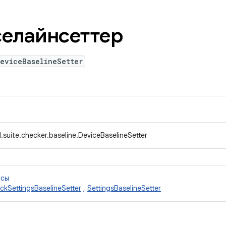
елайнсеттер
DeviceBaselineSetter
suite.checker.baseline.DeviceBaselineSetter
ссы
ckSettingsBaselineSetter
,
SettingsBaselineSetter