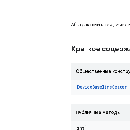
Абстрактный класс, испол
Краткое содер
Общественные констр
Device
Baseline
Setter
(
Публичные методы
int